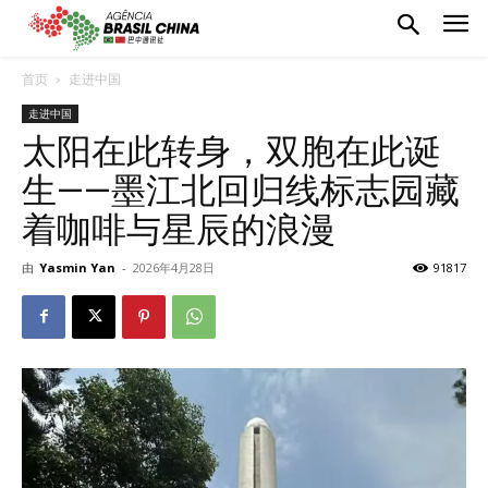
首页
走进中国
走进中国
太阳在此转身，双胞在此诞
生——墨江北回归线标志园藏
着咖啡与星辰的浪漫
由
Yasmin Yan
-
2026年4月28日
91817