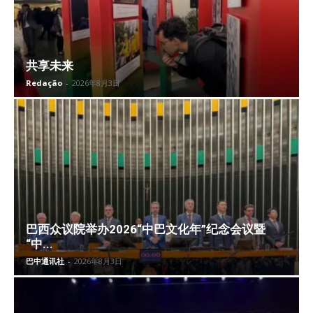
共享未来
Redação
-
2026年8月3日
巴西众议院举办2026“中巴文化年”纪念会议暨
“中...
巴中通讯社
-
2026年8月3日