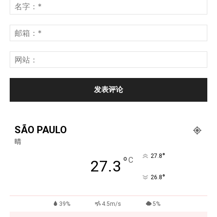
SÃO PAULO
晴
°
27.8
°
C
27.3
°
26.8
39%
4.5m/s
5%