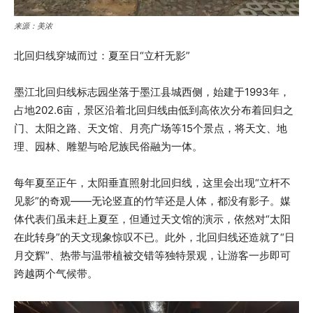
来源：美浓
北回归线穿城而过：夏至日“立杆无影”
墨江北回归线标志园坐落于墨江县城西侧，始建于1993年，
占地202.6亩，景区沿着北回归线由低到高依次分布着回归之
门、太阳之路、天文馆、月亮广场等15个景点，将天文、地
理、园林、雕塑与哈尼族民俗融为一体。
每年夏至正午，太阳垂直照射北回归线，这里会出现“立杆不
见影”的奇观——无论竖直的竹竿还是人体，都没有影子。媒
体代表们虽未赶上夏至，但通过天文馆的演示，依然对“太阳
在此转身”的天文现象惊叹不已。此外，北回归线还造就了“日
月交辉”、热带与温带植被交错等独特景观，让游客一步即可
跨越两个气候带。