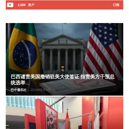
2,688
用户
订阅
巴西谴责美国撤销驻美大使签证 指责美方干预总
统选举...
巴中通讯社
-
2026年8月4日