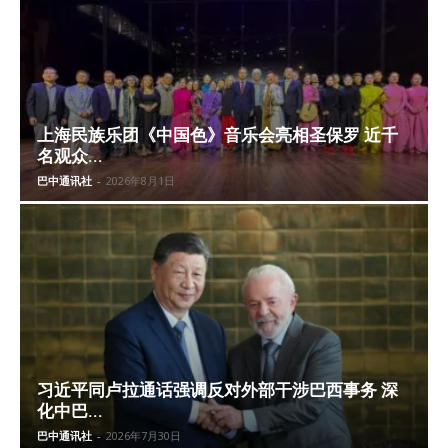
上海民族乐团《中国色》音乐会亮相圣保罗 近千
名观众...
巴中通讯社
-
2026年8月1日
习近平同卢拉通话强调反对外部干涉巴西事务 深
化中巴...
巴中通讯社
-
2026年7月30日