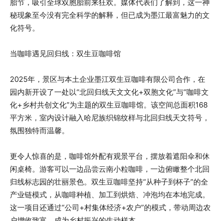
胎节，吸引全球双胞胎前来狂欢。媒体代表们了解到，这一神
秘现象至今没有完全科学的解释，但已成为墨江最富魅力的文
化符号。
当咖啡遇见回归线：双生豆咖啡馆
2025年，景区与本土企业墨江双生豆咖啡有限公司合作，在
园内新开设了一处以“北回归线天文文化+双胞文化”与“咖啡文
化+乡村共创文化”为主题的双生豆咖啡馆。该空间总面积168
平方米，室内设计融入哈尼族织锦纹样与北回归线天文符号，
氛围独特而温馨。
更令人惊喜的是，咖啡馆外配有观景平台，摆放着遮阳伞和休
闲桌椅。游客可以一边品尝云南小粒咖啡，一边俯瞰整个北回
归线标志园的壮丽景色。双生豆咖啡坚持“从种子到杯子”的全
产业链模式，从咖啡种植、加工到烘焙、冲泡均在本地完成。
这一项目还通过“公司+村集体经济+农户”的模式，带动周边农
户增收致富，成为乡村振兴的生动样本。