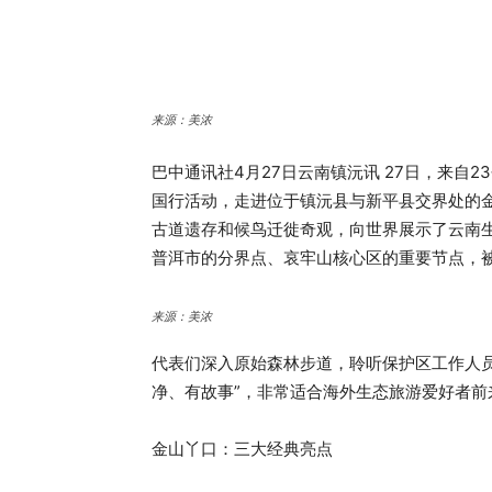
来源：美浓
巴中通讯社4月27日云南镇沅讯 27日，来自2
国行活动，走进位于镇沅县与新平县交界处的
古道遗存和候鸟迁徙奇观，向世界展示了云南
普洱市的分界点、哀牢山核心区的重要节点，
来源：美浓
代表们深入原始森林步道，聆听保护区工作人
净、有故事”，非常适合海外生态旅游爱好者前
金山丫口：三大经典亮点