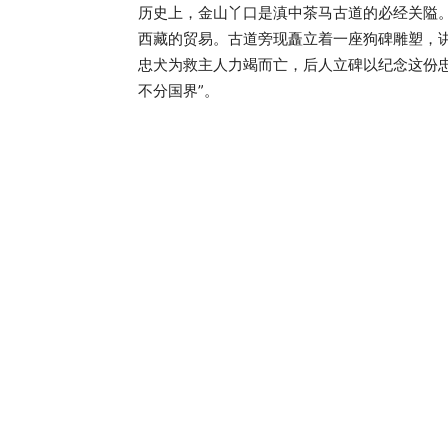
历史上，金山丫口是滇中茶马古道的必经关隘
西藏的贸易。古道旁现矗立着一座狗碑雕塑，
忠犬为救主人力竭而亡，后人立碑以纪念这份
不分国界”。