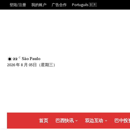
登陆/注册
我的账户
广告合作
Português 🇧🇷
22
C
São Paulo
2026 年 8 月 05日（星期三）
首页
巴西快讯
双边互动
巴中投