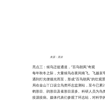
来源：美浓
亮点三：候鸟迁徙通道，“百鸟朝凤”奇观
每年秋冬之际，大量候鸟在夜间南飞。飞越哀
遇到灯光便循光而至，形成“百鸟朝凤”的壮观
局在金山丫口设立鸟类环志监测站，至今已累计环
鹤形目、鹃形目及雀形目居多。科研人员为鸟
疫源疫病。媒体代表们参观了环志站，对科学的