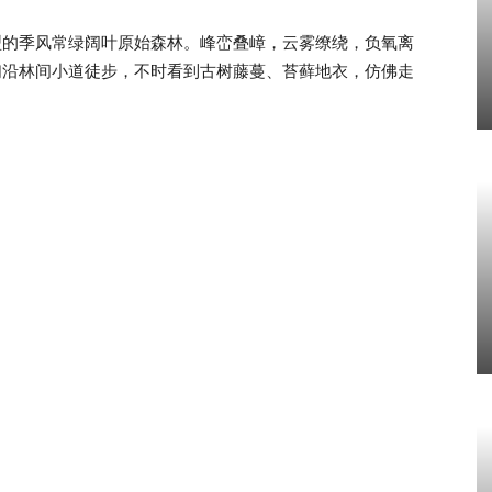
型的季风常绿阔叶原始森林。峰峦叠嶂，云雾缭绕，负氧离
们沿林间小道徒步，不时看到古树藤蔓、苔藓地衣，仿佛走