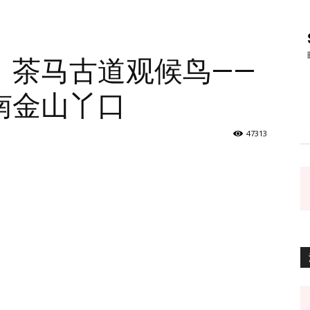
，茶马古道观候鸟——
南金山丫口
47313