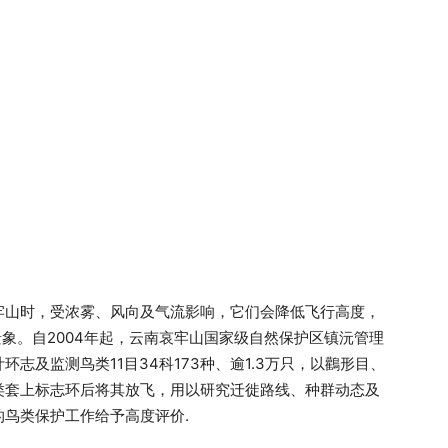
牢山时，受浓雾、风向及气流影响，它们会降低飞行高度，
景象。自2004年起，云南哀牢山国家级自然保护区镇沅管理
志及监测鸟类11目34科173种、逾1.3万只，以鸛形目、
类套上标志环后将其放飞，用以研究迁徙路线、种群动态及
鸟类保护工作给予高度评价.