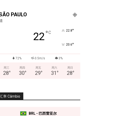
SÃO PAULO
晴
°
22.8
°
C
22
°
20.6
72%
0.5m/s
3%
周三
周四
周五
周六
周日
28
°
30
°
29
°
31
°
28
°
汇率 Câmbio
BRL - 巴西雷亚尔