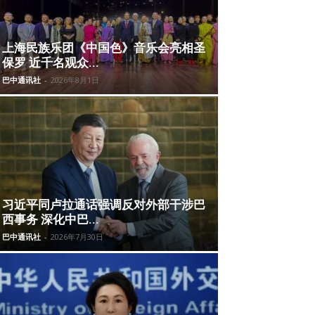
上海民族乐团《中国色》音乐会亮相圣
保罗 近千名观众...
巴中通讯社
-
2026年8月1日
习近平同卢拉通话强调反对外部干涉巴
西事务 深化中巴...
巴中通讯社
-
2026年7月30日