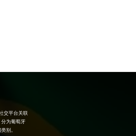
大社交平台关联
，分为葡萄牙
闻类别。