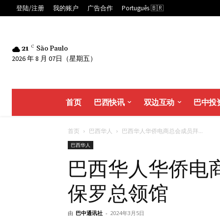
登陆/注册
我的账户
广告合作
Português 🇧🇷
21
C
São Paulo
2026 年 8 月 07日（星期五）
首页
巴西快讯
双边互动
巴中投
首页
巴西华人
巴西华人华侨电商总会成员拜...
巴西华人
巴西华人华侨电
保罗总领馆
由
巴中通讯社
-
2024年3月5日