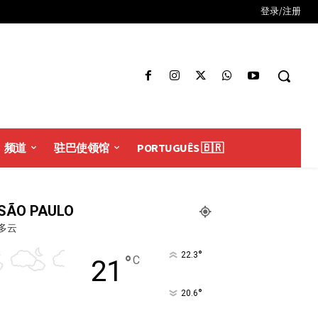
登录/注册
频道
驻巴使领馆
PORTUGUÊS 🇧🇷
SÃO PAULO
多云
°
22.3
°
C
21
°
20.6