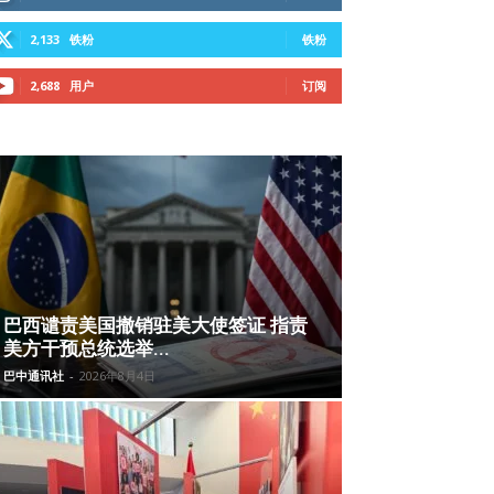
2,133
铁粉
铁粉
2,688
用户
订阅
巴西谴责美国撤销驻美大使签证 指责
美方干预总统选举...
巴中通讯社
-
2026年8月4日