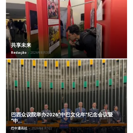
共享未来
Redação
-
2026年8月3日
巴西众议院举办2026“中巴文化年”纪念会议暨
“中...
巴中通讯社
-
2026年8月3日