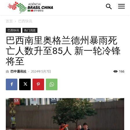
首页
巴西快讯
巴西快讯
热门消息
巴西南里奥格兰德州暴雨死
亡人数升至85人 新一轮冷锋
将至
由
巴中通讯社
-
2024年5月7日
166