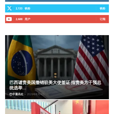
2,133
铁粉
铁粉
2,688
用户
订阅
巴西谴责美国撤销驻美大使签证 指责美方干预总
统选举...
巴中通讯社
-
2026年8月4日