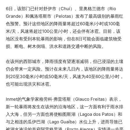
6日，该部门已针对舒伊市（Chuí）、里奥格兰德市（Rio
Grande）和佩洛塔斯市（Pelotas）发布了最高级别的暴雨红
色预警。预计这些地区的降雨量将超过60毫米/小时或100毫
米/天，风速将超过100公里/小时，还会伴有冰雹。目前，该
地区没有受到本轮暴雨的影响，但在8日可能会面临建筑物受
损、断电、树木倒塌、洪水和道路交通中断的风险。
在该州的西部城市，降雨强度有望逐渐减弱，但已浸湿的土壤
仍会带来一定风险。预计在未来几日内，该地区的降雨量将达
到20至30毫米/小时或50毫米/天，风速为40至60公里/小时，
也可能出现洪灾和冰雹。
Inmet的气象学家格劳科·弗雷塔斯（Glauco Freitas）表示，
新一轮暴雨将发生在该州的沿海地区，这一方面有利于雨水排
入大海，但另一方面也将使帕图斯湖（Lagoa dos Patos）和
与之相连的瓜伊巴湖（Lago Guaíba）水位上升，进而导致已
被湖水淹没的首府阿雷格里港（Porto Alegre）灾情进一步恶