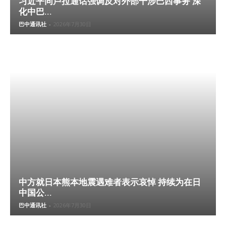
习近平同卢拉通话强调反对外部干涉巴西事务 深
化中巴...
巴中通讯社
-
2026年7月30日
中方就日本熊本地震遇难者表示哀悼 持续为在日
中国公...
巴中通讯社
-
2026年7月30日