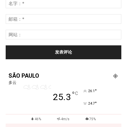
SÃO PAULO
多云
°
26.1
°
C
25.3
°
24.7
46%
4m/s
75%