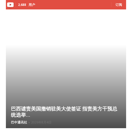
2,688
用户
订阅
巴西谴责美国撤销驻美大使签证 指责美方干预总
统选举...
巴中通讯社
-
2026年8月4日