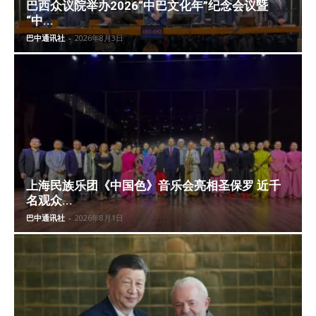
巴西众议院举办2026“中巴文化年”纪念会议暨
“中...
巴中通讯社
-
2026年8月3日
上海民族乐团《中国色》音乐会亮相圣保罗 近千
名观众...
巴中通讯社
-
2026年8月1日