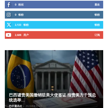
0
粉丝
喜欢
0
铁粉
铁粉
2,133
铁粉
铁粉
2,688
用户
订阅
巴西谴责美国撤销驻美大使签证 指责美方干预总
统选举...
巴中通讯社
-
2026年8月4日