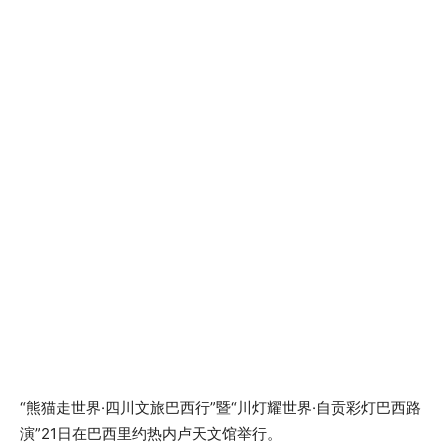
“熊猫走世界·四川文旅巴西行”暨“川灯耀世界·自贡彩灯巴西路
演”21日在巴西里约热内卢天文馆举行。