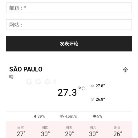
SÃO PAULO
晴
°
27.8
°
C
27.3
°
26.8
39%
4.5m/s
5%
周三
周四
周五
周六
周日
27
°
30
°
29
°
30
°
26
°