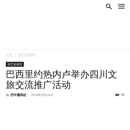
首页
驻巴使领馆
驻巴使领馆
巴西里约热内卢举办四川文
旅交流推广活动
由
巴中通讯社
-
2024年4月24日
75