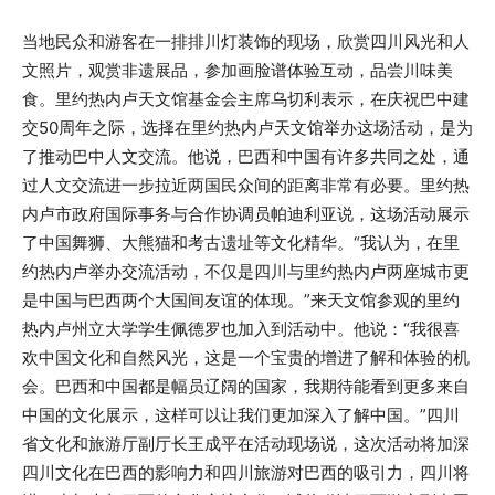
当地民众和游客在一排排川灯装饰的现场，欣赏四川风光和人
文照片，观赏非遗展品，参加画脸谱体验互动，品尝川味美
食。里约热内卢天文馆基金会主席乌切利表示，在庆祝巴中建
交50周年之际，选择在里约热内卢天文馆举办这场活动，是为
了推动巴中人文交流。他说，巴西和中国有许多共同之处，通
过人文交流进一步拉近两国民众间的距离非常有必要。里约热
内卢市政府国际事务与合作协调员帕迪利亚说，这场活动展示
了中国舞狮、大熊猫和考古遗址等文化精华。“我认为，在里
约热内卢举办交流活动，不仅是四川与里约热内卢两座城市更
是中国与巴西两个大国间友谊的体现。”来天文馆参观的里约
热内卢州立大学学生佩德罗也加入到活动中。他说：“我很喜
欢中国文化和自然风光，这是一个宝贵的增进了解和体验的机
会。巴西和中国都是幅员辽阔的国家，我期待能看到更多来自
中国的文化展示，这样可以让我们更加深入了解中国。”四川
省文化和旅游厅副厅长王成平在活动现场说，这次活动将加深
四川文化在巴西的影响力和四川旅游对巴西的吸引力，四川将