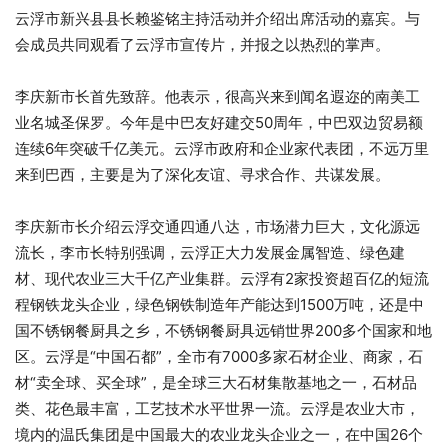
云浮市新兴县县长赖鉴铭主持活动并介绍出席活动的嘉宾。与
会成员共同观看了云浮市宣传片，并报之以热烈的掌声。
李庆新市长首先致辞。他表示，很高兴来到闻名遐迩的南美工
业名城圣保罗。今年是中巴友好建交50周年，中巴双边贸易额
连续6年突破千亿美元。云浮市政府和企业家代表团，不远万里
来到巴西，主要是为了深化友谊、寻求合作、共谋发展。
李庆新市长介绍云浮交通四通八达，市场潜力巨大，文化源远
流长，李市长特别强调，云浮正大力发展金属智造、绿色建
材、现代农业三大千亿产业集群。云浮有2家投资超百亿的短流
程钢铁龙头企业，绿色钢铁制造年产能达到1500万吨，还是中
国不锈钢餐厨具之乡，不锈钢餐厨具远销世界200多个国家和地
区。云浮是“中国石都”，全市有7000多家石材企业、商家，石
材“卖全球、买全球”，是全球三大石材集散基地之一，石材品
类、花色最丰富，工艺技术水平世界一流。云浮是农业大市，
境内的温氏集团是中国最大的农业龙头企业之一，在中国26个