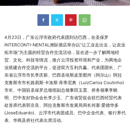
4月23日，广东云浮市政府代表团到访巴西，在圣保罗
INTERCONTI-NENTAL洲际酒店举办以“让工业走出去，让农业
拓市场”为主题的经贸合作交流活动，旨在进一步了解两地经
贸、文化、科技等情况，推介云浮投资环境和产业，为两地企
业搭建合作交流的平台，促进双方互利共赢。代表团团长、广
东省云浮市市长李庆新、巴西圣埃斯皮里图州（阿尔山）阿拉
克鲁斯市市长路易斯·卡洛斯·库蒂尼奥（LuizCarlos Coutinho)
市长、中国驻圣保罗总领馆副总领事田玉震、侨务领事李晓
明、巴中友好协会会长李少玉、广东省贸促会驻巴西经贸代表
处首席代表郭京良、阿拉克鲁斯市发展局局长何塞·爱德华多
(JoseEduardo)、云浮市代表团成员、巴中企业代表、银行界代
表、华商及侨社代表出席活动。