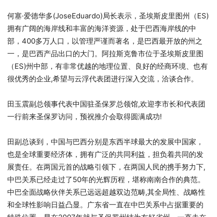
何塞·爱德华多(JoseEduardo)局长表示，圣埃斯皮里图州（ES)
拥有广阔的海岸线和丰富的海洋资源，处于巴西海岸线的中
部，400多万人口，以管理严谨而著名，是巴西最开放的州之
一，是巴西产品出口的大门。阿拉斯克鲁市位于圣埃斯皮里图
（ES)州中部，有非常优越的地理位置、良好的经商环境、也有
很优秀的企业,希望与云浮代表团进行深入交流，洽谈合作。
田玉震副总领事代表中国驻圣保罗总领馆,欢迎李市长和代表团
一行前来圣保罗访问，预祝推介会取得圆满成功!
田副总谈到，中国与巴西分别是东西半球最大的发展中国家，
也是全球重要经济体，拥有广泛的共同利益，担负着共同的发
展责任。在两国元首的战略引领下，在两国人民的携手努力下,
中巴关系已经走过了50年的光辉历程，堪称南南合作的典范。
中巴全面战略伙伴关系已远远超越双边范畴,其全局性、战略性
和全球性影响日益凸显。广东省一直在中巴关系中占据重要的