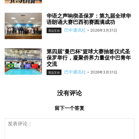
华语之声响彻圣保罗：第九届全球华
语朗诵大赛巴西初赛圆满成功
巴中通讯社
-
2026年3月31日
双边互动
第四届“曼巴杯”篮球大赛抽签仪式圣
保罗举行，凝聚侨界力量促中巴青年
交流
巴中通讯社
-
2026年3月31日
双边互动
没有评论
留下一个答复