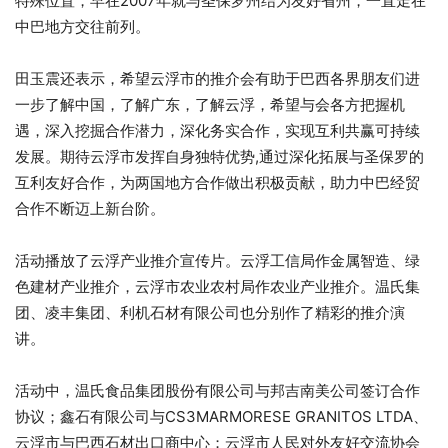
特殊位置，早在2007年就与圣保罗州结为友好省州，一直走在
中巴地方交往前列。
田玉震还表示，希望云浮市的推介会有助于巴西各界朋友们进
一步了解中国，了解广东，了解云浮，希望与会各方把握机
遇，深入挖掘合作潜力，深化务实合作，实现互利共赢可持续
发展。期待云浮市发挥自身独特优势,通过深化拓展与圣保罗的
互利友好合作，为两国地方合作做出积极贡献，助力中巴经贸
合作不断迈上新台阶。
活动播放了云浮产业推介宣传片。云浮工信局作金属智造、绿
色建材产业推介，云浮市农业农村局作农业产业推介。温氏集
团、凌丰集团、利机石材有限公司也分别作了精彩的推介演
讲。
活动中，温氏食品集团股份有限公司与邦吉南美公司签订合作
协议；鑫石有限公司与CS3MARMORESE GRANITOS LTDA、
云浮市与巴西石材出口商中心；云浮市人民对外友好交流协会