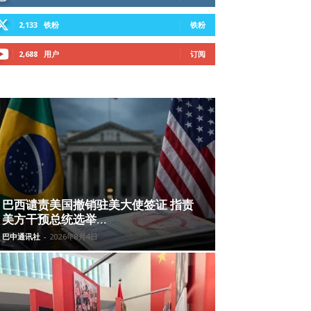
2,133
铁粉
铁粉
2,688
用户
订阅
巴西谴责美国撤销驻美大使签证 指责
美方干预总统选举...
巴中通讯社
-
2026年8月4日