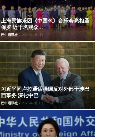
上海民族乐团《中国色》音乐会亮相圣
保罗 近千名观众...
巴中通讯社
-
2026年8月1日
习近平同卢拉通话强调反对外部干涉巴
西事务 深化中巴...
巴中通讯社
-
2026年7月30日