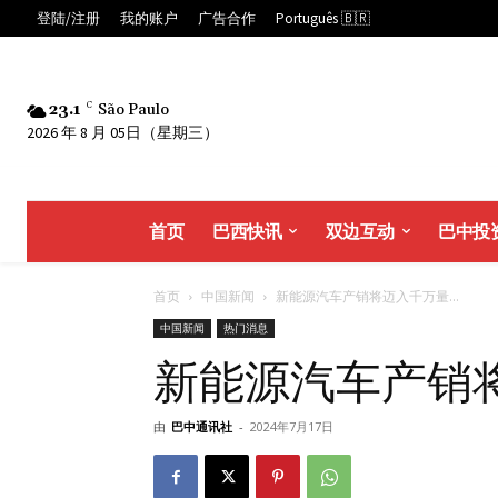
登陆/注册
我的账户
广告合作
Português 🇧🇷
23.1
C
São Paulo
2026 年 8 月 05日（星期三）
首页
巴西快讯
双边互动
巴中投
首页
中国新闻
新能源汽车产销将迈入千万量...
中国新闻
热门消息
新能源汽车产销
由
巴中通讯社
-
2024年7月17日