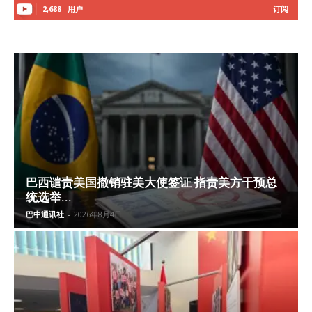
2,688
用户
订阅
巴西谴责美国撤销驻美大使签证 指责美方干预总
统选举...
巴中通讯社
-
2026年8月4日