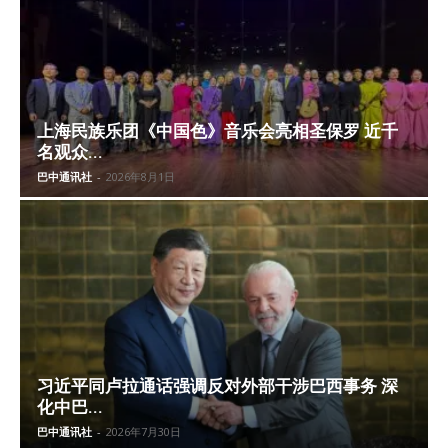
上海民族乐团《中国色》音乐会亮相圣保罗 近千
名观众...
巴中通讯社
-
2026年8月1日
习近平同卢拉通话强调反对外部干涉巴西事务 深
化中巴...
巴中通讯社
-
2026年7月30日