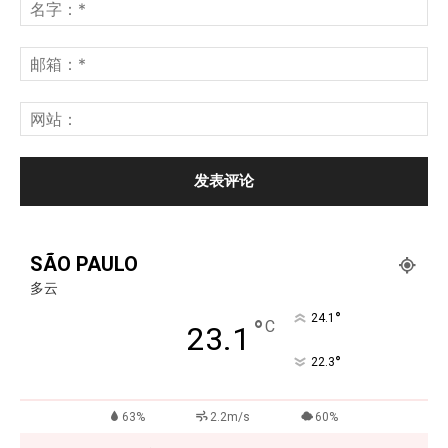
SÃO PAULO
多云
°
24.1
°
C
23.1
°
22.3
63%
2.2m/s
60%