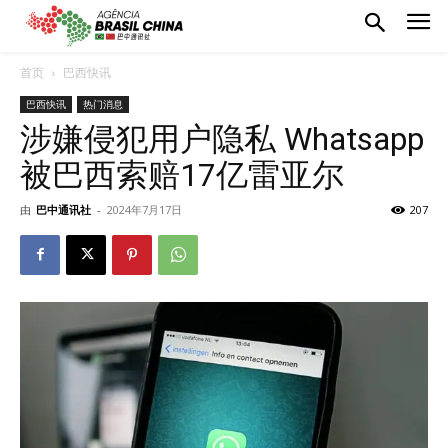
首页
巴西快讯
巴西快讯
热门消息
涉嫌侵犯用户隐私 Whatsapp
被巴西索赔17亿雷亚尔
由
巴中通讯社
-
2024年7月17日
207