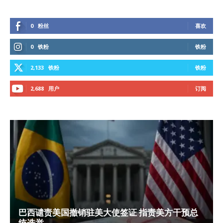
0
粉丝
喜欢
0
铁粉
铁粉
2,133
铁粉
铁粉
2,688
用户
订阅
巴西谴责美国撤销驻美大使签证 指责美方干预总