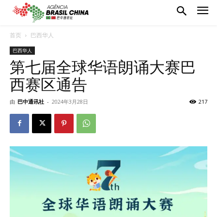
首页
巴西华人
巴西华人
第七届全球华语朗诵大赛巴
西赛区通告
由
巴中通讯社
-
2024年3月28日
217