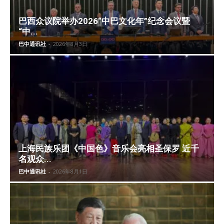
巴西众议院举办2026“中巴文化年”纪念会议暨
“中...
巴中通讯社
-
2026年8月3日
上海民族乐团《中国色》音乐会亮相圣保罗 近千
名观众...
巴中通讯社
-
2026年8月1日