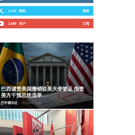
2,133
铁粉
铁粉
2,688
用户
订阅
巴西谴责美国撤销驻美大使签证 指责
美方干预总统选举...
巴中通讯社
-
2026年8月4日