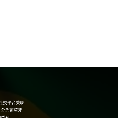
大社交平台关联
，分为葡萄牙
闻类别。