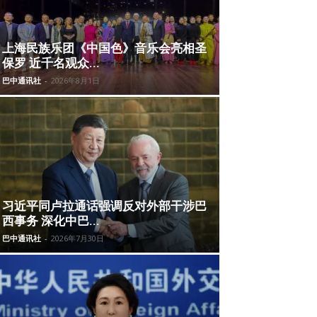
上海民族乐团《中国色》音乐会亮相圣
保罗 近千名观众...
巴中通讯社
-
2026年8月1日
习近平同卢拉通话强调反对外部干涉巴
西事务 深化中巴...
巴中通讯社
-
2026年7月30日