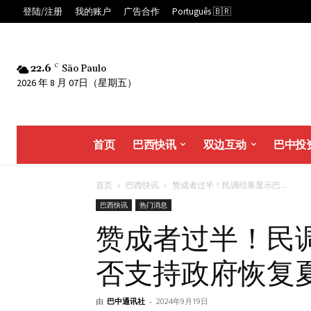
登陆/注册
我的账户
广告合作
Português 🇧🇷
22.6
C
São Paulo
2026 年 8 月 07日（星期五）
首页
巴西快讯
双边互动
巴中投
首页
巴西快讯
赞成者过半！民调结果显示巴...
巴西快讯
热门消息
赞成者过半！民
否支持政府恢复
由
巴中通讯社
-
2024年9月19日