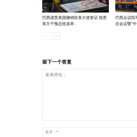
巴西谴责美国撤销驻美大使签证 指责
巴西众议院举
美方干预总统选举...
念会议暨“中..
留下一个答复