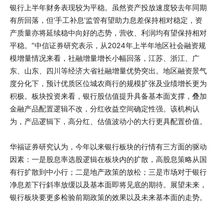
银行上半年财务表现较为平稳。虽然资产投放速度较去年同期
有所回落，但‘手工补息’监管有望助力息差保持相对稳定，资
产质量亦将延续稳中向好的态势，营收、利润均有望保持相对
平稳。”中信证券研究表示，从2024年上半年地区社会融资规
模增量情况来看，社融增量增长小幅回落，江苏、浙江、广
东、山东、四川等经济大省社融增量优势突出。地区融资景气
度分化下，预计优质区位城农商行的规模扩张及业绩增长更为
积极。板块投资来看，银行股估值提升具备基本面支撑，叠加
金融产品配置逻辑不改，分红收益空间确定性强。该机构认
为，产品逻辑下，高分红、估值波动小的大行更具配置价值。
华福证券研究认为，今年以来银行板块的行情有三方面的驱动
因素：一是股息率选股逻辑在板块内的扩散，高股息策略从国
有行扩散到中小行；二是地产政策的放松；三是市场对于银行
净息差下行斜率放缓以及基本面即将见底的期待。展望未来，
银行板块要更多检验前期政策的效果以及未来基本面的走势。