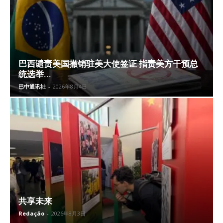
巴西谴责美国撤销驻美大使签证 指责美方干预总
统选举...
巴中通讯社
-
2026年8月4日
共享未来
Redação
-
2026年8月3日