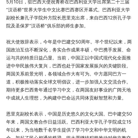
5月10日，驻巴西大使祝青桥在巴西利亚大学出席第二十三届
“汉语桥”世界大学生中文比赛巴西赛区开幕式。巴西利亚大学
副校长兼孔子学院外方院长恩里克出席，来自巴西12所孔子学
院及圣保罗“汉语桥”俱乐部的师生参加。
祝大使致辞表示，今年是中巴建交50周年。半个世纪以来，两
国政治互信不断深化，务实合作成果丰硕，中巴携手发展、命
运与共的特质日益凸显。当前，中国正以中国式现代化全面推
进中华民族伟大复兴，巴西也处于国家发展振兴的关键阶段。
两国关系前景光明，各领域合作大有可为。中方愿同巴方一
道，积极推动落实全球文明倡议，进一步加强人文交流合作。
期待更多巴西青年通过学习中文，在两国友好事业的广阔天地
中成就人生理想，为构建中巴命运共同体贡献智慧和力量。
恩里克副校长表示，中国是历史悠久的文化大国。巴中建交50
年来，两国文教合作日益活跃。巴西利亚大学孔子学院成立15
年以来，为当地数千名学生提供了学习中文和中华文明的机
会，架起了民心相通的桥梁。巴大愿继续积极推动对华文教交