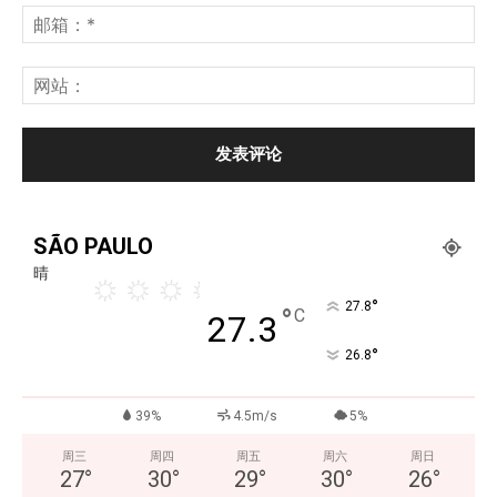
SÃO PAULO
晴
°
27.8
°
C
27.3
°
26.8
39%
4.5m/s
5%
周三
周四
周五
周六
周日
27
°
30
°
29
°
30
°
26
°