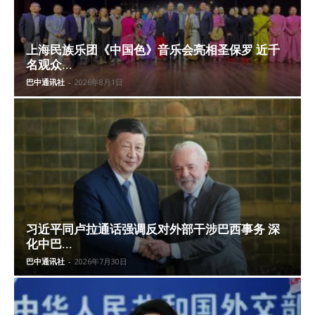
上海民族乐团《中国色》音乐会亮相圣保罗 近千
名观众...
巴中通讯社
-
2026年8月1日
习近平同卢拉通话强调反对外部干涉巴西事务 深
化中巴...
巴中通讯社
-
2026年7月30日