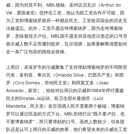
威，因为对其不利。MBL领袖、圣州议员瓦尔（Arthur do
Val，爱国者党）也抨击工党，他认为跟工党合作不可能，因
为工党和博索纳罗政府一样都反民主。工党收买国会的历史无
法被遗忘。此外，工党不愿击垮博索纳罗，因为击垮博索纳
罗，意味着毁灭卢拉。MBL因不愿支持其他意识形态的口号导
致示威人数不足而遭到批评，瓦尔强调，如果要解释清楚如何
走一条广泛包容的路线会很难。
上周日，圣保罗市的示威聚集了支持弹劾博索纳罗的不同阵营
代表，多利亚、希尔瓦（Orlando Silva，巴西共产党）和西
罗（Ciro Gomes，劳动民主党）和阿莫艾多（Joao
Amoedo，新党），纷纷对比周日的示威和1984年呼吁重建
民主的Diretas Ja运动。前卫生部长曼德塔（Luiz
Mandetta，民主党）发言强调人民不需要两个极端，博索纳
罗可以通过民选的方式下台。MBL拒绝打出“既不要卢拉，也
不要博索纳罗”，而只要弹劾的口号。虽然人数较少，但各团
队还是认可上周日的示威的效果，他们希望未来的示威在工党