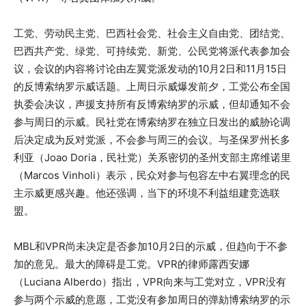
工党、劳动民主党、巴西社会党、社会主义自由党、团结党、
巴西共产党、绿党、可持续党、新党、公民党将派代表参加会
议，会议的内容将讨论由左翼党派发动的10月2日和11月15日
的反博索纳罗示威话题。上周日示威爆发前夕，工党公布全国
执委会决议，声援支持所有反博索纳罗的示威，但却通知不会
参与周日的示威。民社党在博索纳罗在独立日发出的威胁论调
后决定成为反对党派，不会参与周三的会议。与圣保罗州长多
利亚（Joao Doria，民社党）关系密切的圣州支部主席维诺里
（Marcos Vinholi）表示，民众对参与包容左中右翼理念的民
主示威更感兴趣。他还强调，当下的环境不利益组建竞选联
盟。
MBL和VPR尚未决定是否参加10月2日的示威，但趋向于不参
加的意见。最大的障碍是工党。VPR的律师露西安娜
（Luciana Alberdo）指出，VPR向来与工党对立，VPR没有
参与两个示威的意愿，工党没有参加周日的弹劾博索纳罗的示