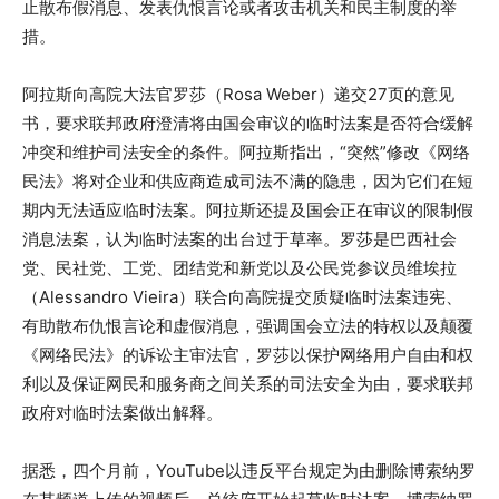
止散布假消息、发表仇恨言论或者攻击机关和民主制度的举
措。
阿拉斯向高院大法官罗莎（Rosa Weber）递交27页的意见
书，要求联邦政府澄清将由国会审议的临时法案是否符合缓解
冲突和维护司法安全的条件。阿拉斯指出，“突然”修改《网络
民法》将对企业和供应商造成司法不满的隐患，因为它们在短
期内无法适应临时法案。阿拉斯还提及国会正在审议的限制假
消息法案，认为临时法案的出台过于草率。罗莎是巴西社会
党、民社党、工党、团结党和新党以及公民党参议员维埃拉
（Alessandro Vieira）联合向高院提交质疑临时法案违宪、
有助散布仇恨言论和虚假消息，强调国会立法的特权以及颠覆
《网络民法》的诉讼主审法官，罗莎以保护网络用户自由和权
利以及保证网民和服务商之间关系的司法安全为由，要求联邦
政府对临时法案做出解释。
据悉，四个月前，YouTube以违反平台规定为由删除博索纳罗