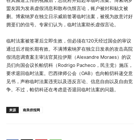
在其频道上传的视频后，总统府开始起草临时法案。博索纳罗
盟友因为发表虚假消息和散布仇恨言论，账户被封和贴文被
删。博索纳罗在独立日示威前签署临时法案，被视为故意讨好
拥趸们的信号。专家们认为，临时法案助长虚假言论。
临时法案被签署后立即生效，但必须在120天经过国会的审议
通过后才能长期有效。不满博索纳罗在独立日发表的攻击高院
假消息调查案主审法官莫拉伊斯（Alexandre Moraes）的议
员们向国会议长帕切科（Rodrigo Pacheco，民主党）施压，
要求退回临时法案。巴西律师公会（OAB）也向帕切科递交意
见书，声称临时法案违宪以及违反言论、信息自由以及自由竞
争。不过，帕切科还在考虑是否退回临时法案的问题。
来源
南美侨报网