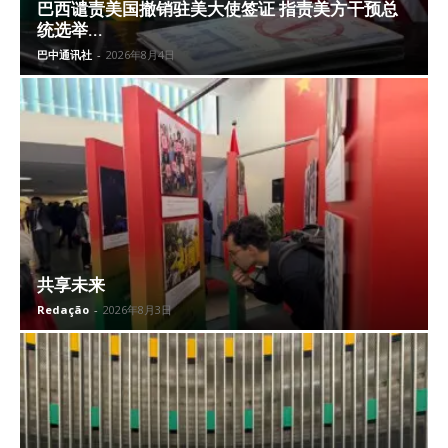
巴西谴责美国撤销驻美大使签证 指责美方干预总
统选举...
巴中通讯社
-
2026年8月4日
共享未来
Redação
-
2026年8月3日