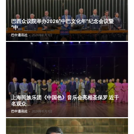
巴西众议院举办2026“中巴文化年”纪念会议暨
“中...
巴中通讯社
-
2026年8月3日
上海民族乐团《中国色》音乐会亮相圣保罗 近千
名观众...
巴中通讯社
-
2026年8月1日