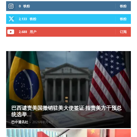
0
铁粉
铁粉
2,133
铁粉
铁粉
2,688
用户
订阅
巴西谴责美国撤销驻美大使签证 指责美方干预总
统选举...
巴中通讯社
-
2026年8月4日