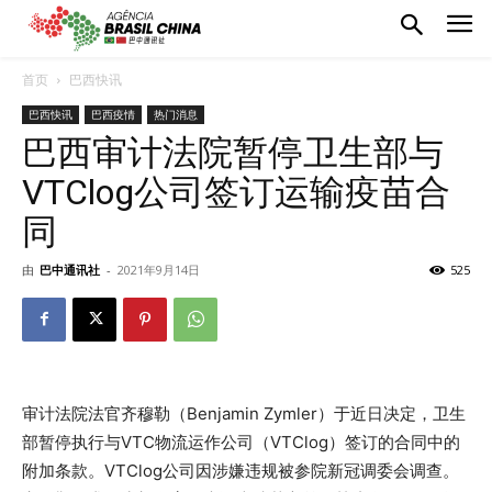
首页
巴西快讯
巴西快讯
巴西疫情
热门消息
巴西审计法院暂停卫生部与
VTClog公司签订运输疫苗合
同
由
巴中通讯社
-
2021年9月14日
525
审计法院法官齐穆勒（Benjamin Zymler）于近日决定，卫生
部暂停执行与VTC物流运作公司（VTClog）签订的合同中的
附加条款。VTClog公司因涉嫌违规被参院新冠调委会调查。