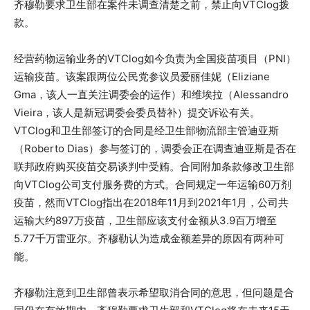
齐穆勒要求卫生部在案件未调查清楚之前，禁止向VTClog拨
款。
经营药物运输业务的VTClog如今负责为全国疫苗项目（PNI）
运输疫苗。该案跟两位公民党参议员爱丽佳妮（Eliziane
Gma，该人一直关注调委会的运作）和维埃拉（Alessandro
Vieira，该人是新冠调委会委员替补）提交诉讼有关。
VTClog和卫生部签订的合同是经卫生部物流部主管迪亚斯
（Roberto Dias）参与签订的，调委会正在调查迪亚斯是否在
联邦政府购买疫苗交易谈判中受贿。合同附加条款修改卫生部
向VTClog公司支付服务费的方式。合同规定一年运输60万剂
疫苗，然而VTClog指出在2018年11月到2021年1月，公司共
运输大约897万疫苗，卫生部应该支付金额从3.9百万增至
5.77千万雷亚尔。齐穆勒认为造成金额差异的原因有两种可
能。
齐穆勒注意到卫生部曾表示希望取消合同的意思，但问题是合