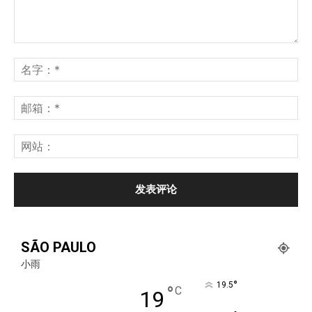
SÃO PAULO
小雨
°
19.5
°
C
19