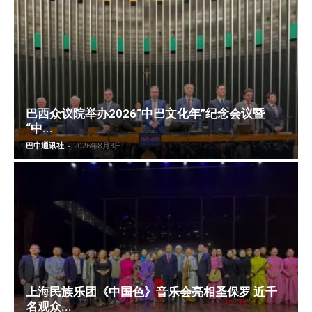
巴西众议院举办2026“中巴文化年”纪念会议暨
“中...
巴中通讯社
-
2026年8月3日
上海民族乐团《中国色》音乐会亮相圣保罗 近千
名观众...