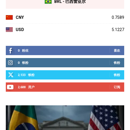
BRL - 巴西雷亚尔
CNY
0.7589
USD
5.1227
0
粉丝
喜欢
0
铁粉
铁粉
2,133
铁粉
铁粉
2,688
用户
订阅