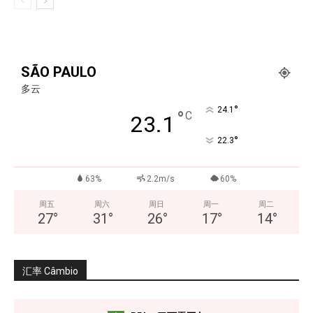
SÃO PAULO
多云
°
24.1
°
C
23.1
°
22.3
63%
2.2m/s
60%
周五
周六
周日
周一
周二
27
°
31
°
26
°
17
°
14
°
汇率 Câmbio