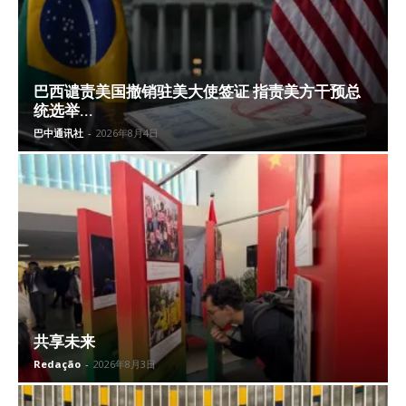
巴西谴责美国撤销驻美大使签证 指责美方干预总
统选举...
巴中通讯社
-
2026年8月4日
共享未来
Redação
-
2026年8月3日