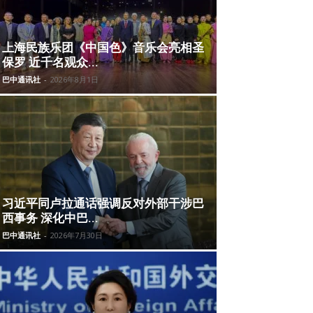
上海民族乐团《中国色》音乐会亮相圣
保罗 近千名观众...
巴中通讯社
-
2026年8月1日
习近平同卢拉通话强调反对外部干涉巴
西事务 深化中巴...
巴中通讯社
-
2026年7月30日