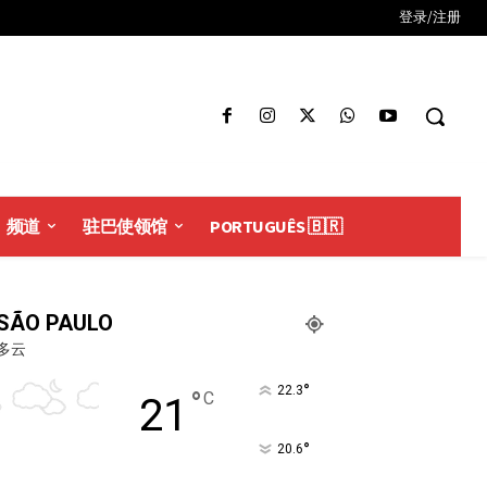
登录/注册
频道
驻巴使领馆
PORTUGUÊS 🇧🇷
SÃO PAULO
多云
°
22.3
°
C
21
°
20.6