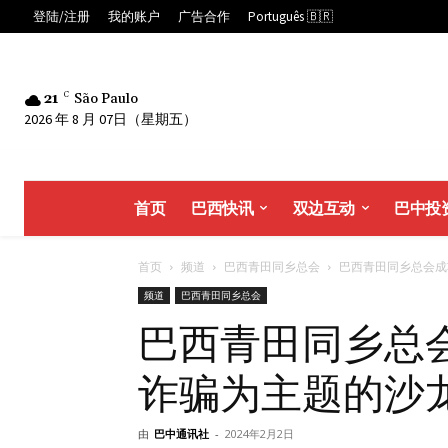
登陆/注册
我的账户
广告合作
Português 🇧🇷
21
C
São Paulo
2026 年 8 月 07日（星期五）
首页
巴西快讯
双边互动
巴中投
首页
频道
巴西青田同乡总会
巴西青田同乡总会成功
频道
巴西青田同乡总会
巴西青田同乡总
诈骗为主题的沙
由
巴中通讯社
-
2024年2月2日