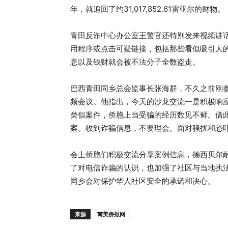
年，就追回了约31,017,852.61雷亚尔的财物。
青田反诈中心办公室王警官还特别发来视频讲
用程序或点击可疑链接，包括那些看似吸引人
息以及钱财就会被不法分子全数盗走。
巴西青田同乡总会监事长张海群，不久之前刚
频会议。他指出，今天的沙龙交流一是积极响
类似案件，侨胞上当受骗的经历数见不鲜。借
案。收到诈骗信息，不要理会。面对骚扰和恐
会上侨胞们积极交流分享案例信息，德西贝尔
了对电信诈骗的认识，也加强了社区与当地执
同乡会对保护华人社区安全的承诺和决心。
来源
南美侨报网