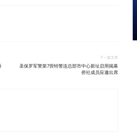
下一篇文章
侨
圣保罗军警第7营特警连总部市中心新址启用揭幕
侨社成员应邀出席