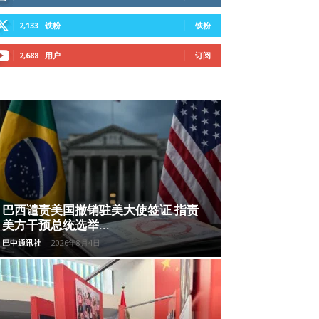
2,133
铁粉
铁粉
2,688
用户
订阅
巴西谴责美国撤销驻美大使签证 指责
美方干预总统选举...
巴中通讯社
-
2026年8月4日