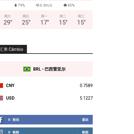
79%
6.3m/s
95%
周六
周日
周一
周二
周三
29
°
25
°
17
°
15
°
15
°
汇率 Câmbio
BRL - 巴西雷亚尔
CNY
0.7589
USD
5.1227
0
粉丝
喜欢
0
铁粉
铁粉