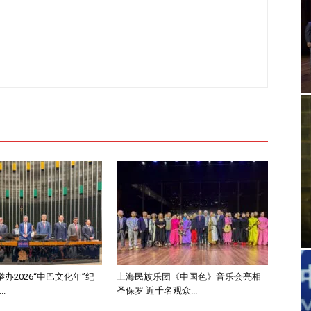
办2026“中巴文化年”纪
上海民族乐团《中国色》音乐会亮相
.
圣保罗 近千名观众...