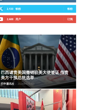
2,133
铁粉
铁粉
2,688
用户
订阅
巴西谴责美国撤销驻美大使签证 指责
美方干预总统选举...
巴中通讯社
-
2026年8月4日