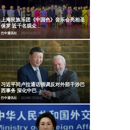
上海民族乐团《中国色》音乐会亮相圣
保罗 近千名观众...
巴中通讯社
-
2026年8月1日
习近平同卢拉通话强调反对外部干涉巴
西事务 深化中巴...
巴中通讯社
-
2026年7月30日