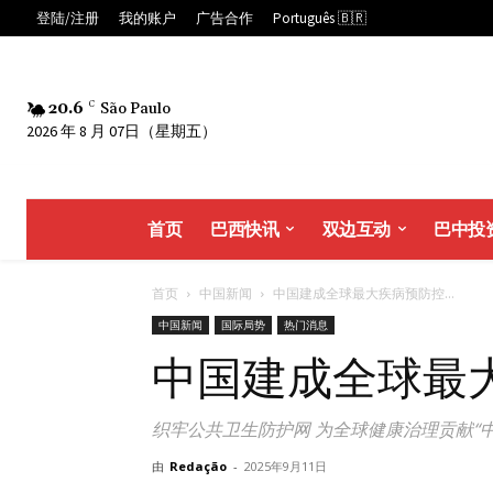
登陆/注册
我的账户
广告合作
Português 🇧🇷
20.6
C
São Paulo
2026 年 8 月 07日（星期五）
首页
巴西快讯
双边互动
巴中投
首页
中国新闻
中国建成全球最大疾病预防控...
中国新闻
国际局势
热门消息
中国建成全球最
织牢公共卫生防护网 为全球健康治理贡献“中
由
Redação
-
2025年9月11日