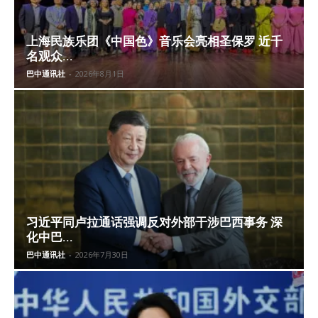
上海民族乐团《中国色》音乐会亮相圣保罗 近千
名观众...
巴中通讯社
-
2026年8月1日
习近平同卢拉通话强调反对外部干涉巴西事务 深
化中巴...
巴中通讯社
-
2026年7月30日