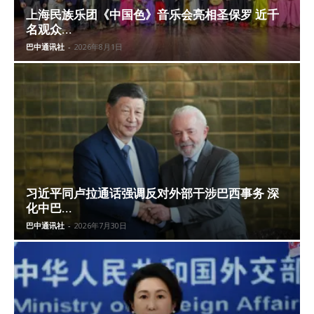
上海民族乐团《中国色》音乐会亮相圣保罗 近千
名观众...
巴中通讯社
-
2026年8月1日
习近平同卢拉通话强调反对外部干涉巴西事务 深
化中巴...
巴中通讯社
-
2026年7月30日