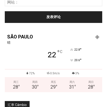
SÃO PAULO
晴
°
22.8
°
C
22
°
20.6
72%
0.5m/s
3%
周三
周四
周五
周六
周日
28
°
30
°
29
°
31
°
28
°
汇率 Câmbio