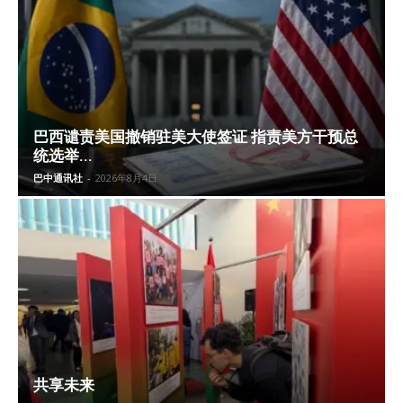
巴西谴责美国撤销驻美大使签证 指责美方干预总
统选举...
巴中通讯社
-
2026年8月4日
共享未来