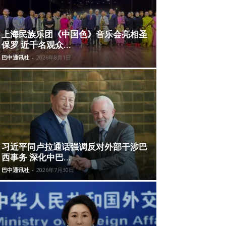
上海民族乐团《中国色》音乐会亮相圣
保罗 近千名观众...
巴中通讯社
-
2026年8月1日
习近平同卢拉通话强调反对外部干涉巴
西事务 深化中巴...
巴中通讯社
-
2026年7月30日