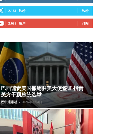
2,133
铁粉
铁粉
2,688
用户
订阅
巴西谴责美国撤销驻美大使签证 指责
美方干预总统选举...
巴中通讯社
-
2026年8月4日