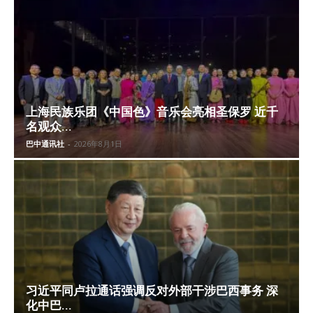
上海民族乐团《中国色》音乐会亮相圣保罗 近千
名观众...
巴中通讯社
-
2026年8月1日
习近平同卢拉通话强调反对外部干涉巴西事务 深
化中巴...