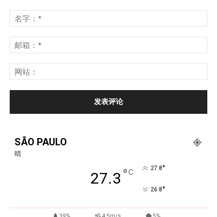
SÃO PAULO
晴
°
27.8
°
C
27.3
°
26.8
39%
4.5m/s
5%