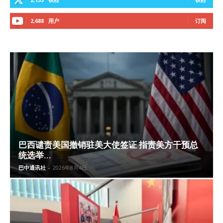
2,688
用户
订阅
巴西谴责美国撤销驻美大使签证 指责美方干预总
统选举...
巴中通讯社
-
2026年8月4日