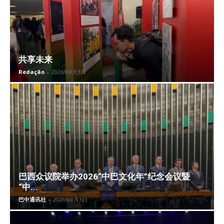
共享未来
Redação
-
2026年8月3日
巴西众议院举办2026“中巴文化年”纪念会议暨
“中...
巴中通讯社
-
2026年8月3日