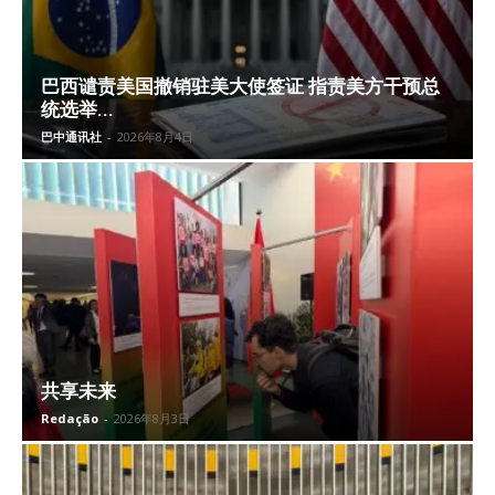
巴西谴责美国撤销驻美大使签证 指责美方干预总
统选举...
巴中通讯社
-
2026年8月4日
共享未来
Redação
-
2026年8月3日