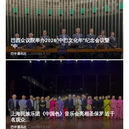
巴西众议院举办2026“中巴文化年”纪念会议暨
“中...
巴中通讯社
-
2026年8月3日
上海民族乐团《中国色》音乐会亮相圣保罗 近千
名观众...
巴中通讯社
-
2026年8月1日