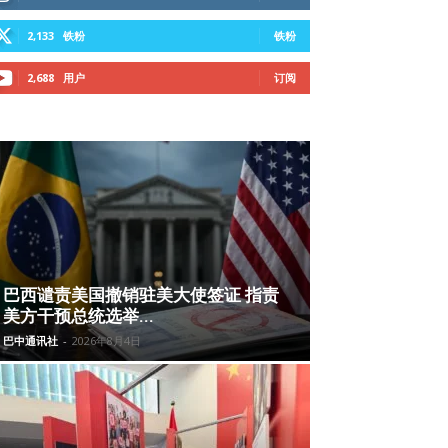
2,133
铁粉
铁粉
2,688
用户
订阅
巴西谴责美国撤销驻美大使签证 指责
美方干预总统选举...
巴中通讯社
-
2026年8月4日