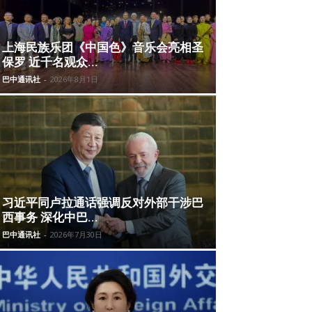
上海民族乐团《中国色》音乐会亮相圣
保罗 近千名观众...
巴中通讯社
-
2026年8月1日
习近平同卢拉通话强调反对外部干涉巴
西事务 深化中巴...
巴中通讯社
-
2026年7月30日