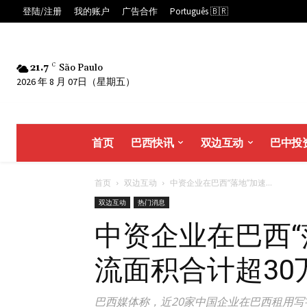
登陆/注册
我的账户
广告合作
Português 🇧🇷
21.7
C
São Paulo
2026 年 8 月 07日（星期五）
首页
巴西快讯
双边互动
巴中投
首页
双边互动
中资企业在巴西“落地”加速...
双边互动
热门消息
中资企业在巴西“
流面积合计超30
巴西媒体称，近20家中国企业在巴西租用