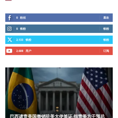
0
粉丝
喜欢
0
铁粉
铁粉
2,133
铁粉
铁粉
2,688
用户
订阅
巴西谴责美国撤销驻美大使签证 指责美方干预总