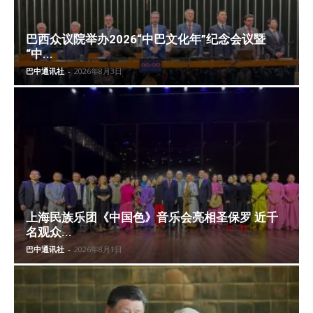
巴西众议院举办2026“中巴文化年”纪念会议暨
“中...
巴中通讯社
-
2026年8月3日
上海民族乐团《中国色》音乐会亮相圣保罗 近千
名观众...
巴中通讯社
-
2026年8月1日