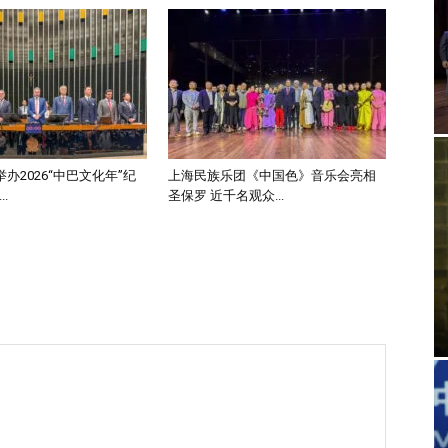
办2026“中巴文化年”纪
上海民族乐团《中国色》音乐会亮相
.
圣保罗 近千名观众...