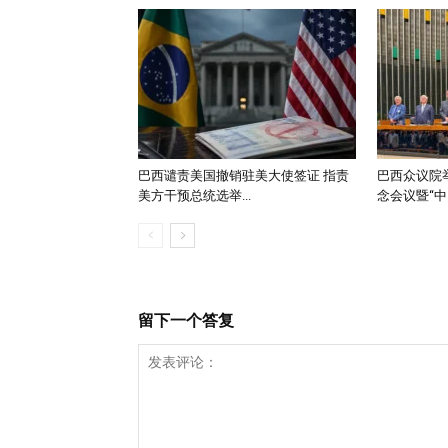
巴西谴责美国撤销驻美大使签证 指责
巴西众议院举
美方干预总统选举...
念会议暨“中..
留下一个答复