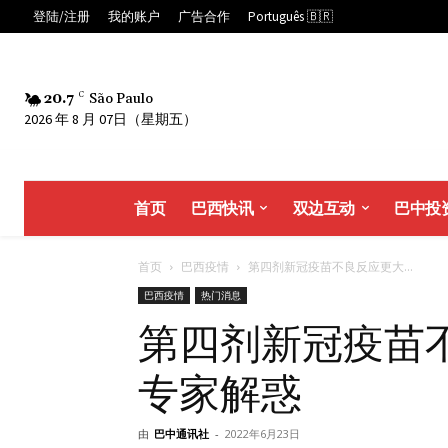
登陆/注册
我的账户
广告合作
Português 🇧🇷
20.7
C
São Paulo
2026 年 8 月 07日（星期五）
首页
巴西快讯
双边互动
巴中投
首页
巴西疫情
第四剂新冠疫苗不良反应更大...
巴西疫情
热门消息
第四剂新冠疫苗
专家解惑
由
巴中通讯社
-
2022年6月23日