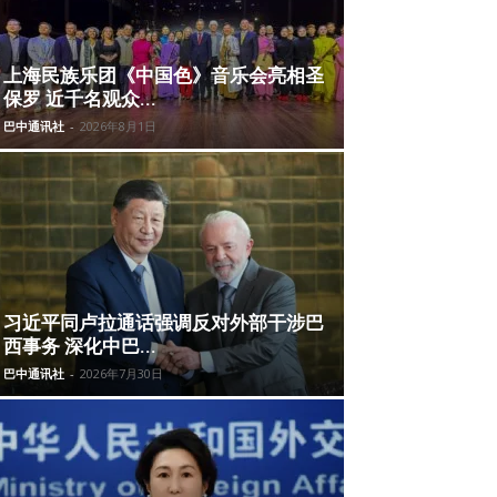
上海民族乐团《中国色》音乐会亮相圣
保罗 近千名观众...
巴中通讯社
-
2026年8月1日
习近平同卢拉通话强调反对外部干涉巴
西事务 深化中巴...
巴中通讯社
-
2026年7月30日