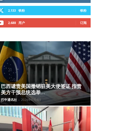
2,133
铁粉
铁粉
2,688
用户
订阅
巴西谴责美国撤销驻美大使签证 指责
美方干预总统选举...
巴中通讯社
-
2026年8月4日