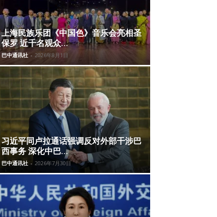
上海民族乐团《中国色》音乐会亮相圣
保罗 近千名观众...
巴中通讯社
-
2026年8月1日
习近平同卢拉通话强调反对外部干涉巴
西事务 深化中巴...
巴中通讯社
-
2026年7月30日