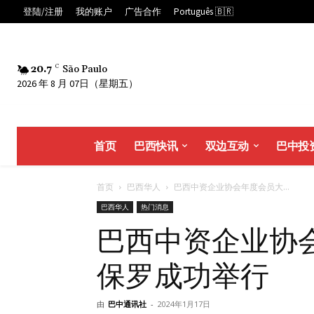
登陆/注册
我的账户
广告合作
Português 🇧🇷
20.7
C
São Paulo
2026 年 8 月 07日（星期五）
首页
巴西快讯
双边互动
巴中投
首页
巴西华人
巴西中资企业协会年度会员大...
巴西华人
热门消息
巴西中资企业协
保罗成功举行
由
巴中通讯社
-
2024年1月17日