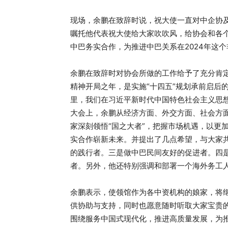
现场，余鹏在致辞时说，祝大使一直对中企协
嘱托他代表祝大使给大家吹吹⻛，给协会和各
中巴务实合作，为推进中巴关系在2024年这
余鹏在致辞时对协会所做的工作给予了充分肯
精神开局之年，是实施“十四五”规划承前启后
里，我们在习近平新时代中国特色社会主义思
大会上，余鹏从经济方面、外交方面、社会方面
家深刻领悟“国之大者”，把握市场机遇，以更
实合作崭新未来。并提出了几点希望，与大家
的践行者。三是做中巴⺠间友好的促进者。四
者。另外，他还特别强调和部署一个海外务工
余鹏表示，使领馆作为各中资机构的娘家，将继
供协助与支持，同时也愿意随时听取大家宝贵
围绕服务中国式现代化，推进高质量发展，为