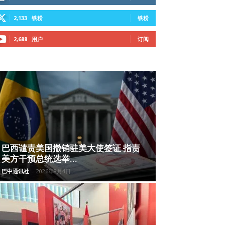
2,133
铁粉
铁粉
2,688
用户
订阅
巴西谴责美国撤销驻美大使签证 指责
美方干预总统选举...
巴中通讯社
-
2026年8月4日