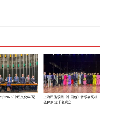
办2026“中巴文化年”纪
上海民族乐团《中国色》音乐会亮相
.
圣保罗 近千名观众...