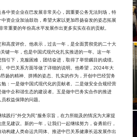
及各中资企业在巴发展非常关心，因重要公务无法到场，特
个中资企业加油鼓劲，希望大家以更加昂扬奋发的姿态拓展
个非常重要的年份高水平发展作出更多实实在在的贡献。
定和高度评价。他表示，过去一年，是全面贯彻党的二十大
的关键一年，也是中国式现代化扎实推进的一年。这一年
想指引下，克服困难，团结奋进，取得了举世瞩目的成绩。
、中巴关系方面等做了详细的说明。他希望，2024年大
加昂扬的精神、拼搏的姿态、扎实的作为，开创中巴经贸务
共勉：一是做中国式现代化的贡献者。二是做安全合规经营
是做中企和谐生态的建设者。五是做中巴务实合作的推进
人员权益保障的问题。
续践行“外交为⺠”服务宗旨，在力所能及的情况为大家提
的意⻅建议。新的一年，让我们一起继续努力，奋勇前行，
推动构建人类命运共同体、推进中巴关系健康⻓远发展作出