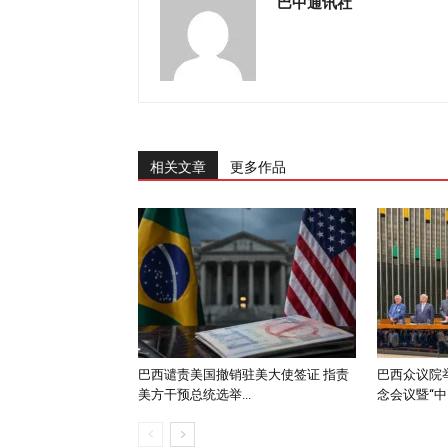
巴中通讯社
相关文章
更多作品
巴西谴责美国撤销驻美大使签证 指责
巴西众议院举
美方干预总统选举...
念会议暨“中..