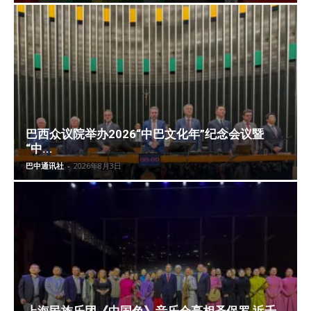
巴西众议院举办2026“中巴文化年”纪念会议暨
“中...
巴中通讯社
-
2026年8月3日
上海民族乐团《中国色》音乐会亮相圣保罗 近千