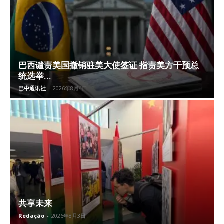
巴西谴责美国撤销驻美大使签证 指责美方干预总
统选举...
巴中通讯社
-
2026年8月4日
共享未来
Redação
-
2026年8月3日