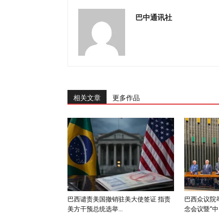
巴中通讯社
相关文章
更多作品
巴西谴责美国撤销驻美大使签证 指责
巴西众议院举
美方干预总统选举...
念会议暨“中..