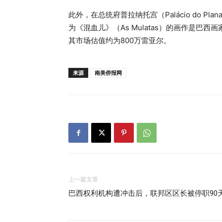
此外，在总统府普拉纳托宫（Palácio do P
为《混血儿》（As Mulatas）的画作是巴西画
其市场估值约为800万雷亚尔。
来源
南美侨报网
上一篇文章
巴西权利机构遭冲击后，联邦区区长被停职90