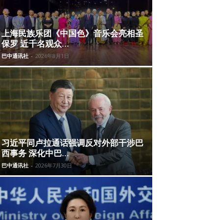
上海民族乐团《中国色》音乐会亮相圣
保罗 近千名观众...
巴中通讯社
-
2026年8月1日
习近平同卢拉通话强调反对外部干涉巴
西事务 深化中巴...
巴中通讯社
-
2026年7月30日