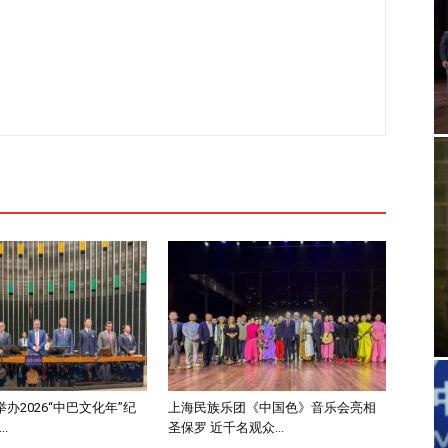
办2026“中巴文化年”纪
上海民族乐团《中国色》音乐会亮相
.
圣保罗 近千名观众...