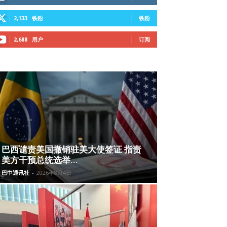
2,133
铁粉
铁粉
2,688
用户
订阅
巴西谴责美国撤销驻美大使签证 指责
美方干预总统选举...
巴中通讯社
-
2026年8月4日