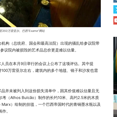
50万雷亚尔。巴西“Exame”网站
力机构（总统府、国会和最高法院）出现的骚乱给参议院带
府和参议院内被损毁的艺术品总价更是难以估量。
的技术人员在本月9日举行的会议上公布了这项评估。其中提
100万雷亚尔左右，建筑内的多个地毯、镜子和沙发也需
术品并未被列入到这份损失清单中，因其价值难以估量且无
Athos Bulcão）制作的长约10米、高约2.5米的木质
e Marx）绘制的挂毯，一个巴西帝国时代的青铜墨水瓶以及
画作。