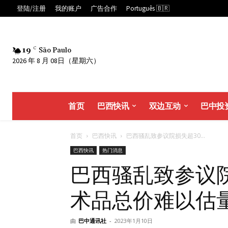
登陆/注册
我的账户
广告合作
Português 🇧🇷
19
C
São Paulo
2026 年 8 月 08日（星期六）
首页
巴西快讯
双边互动
巴中投
首页
巴西快讯
巴西骚乱致参议院损失超30...
巴西快讯
热门消息
巴西骚乱致参议院
术品总价难以估
由
巴中通讯社
-
2023年1月10日