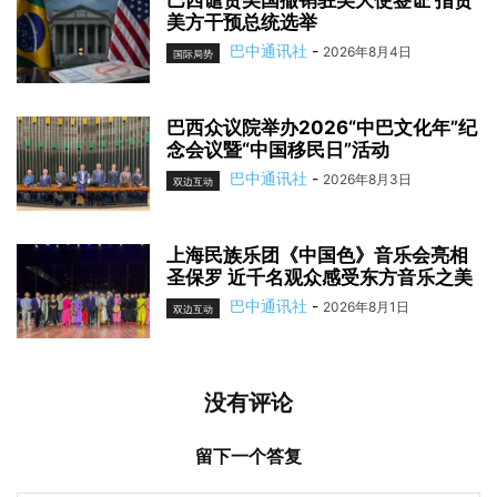
巴西谴责美国撤销驻美大使签证 指责
美方干预总统选举
巴中通讯社
-
2026年8月4日
国际局势
巴西众议院举办2026“中巴文化年”纪
念会议暨“中国移民日”活动
巴中通讯社
-
2026年8月3日
双边互动
上海民族乐团《中国色》音乐会亮相
圣保罗 近千名观众感受东方音乐之美
巴中通讯社
-
2026年8月1日
双边互动
没有评论
留下一个答复