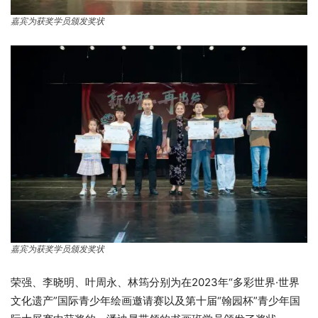
嘉宾为获奖学员颁发奖状
嘉宾为获奖学员颁发奖状
荣强、李晓明、叶周永、林筠分别为在2023年“多彩世界·世界
文化遗产”国际青少年绘画邀请赛以及第十届“翰园杯”青少年国