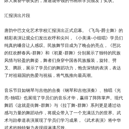
际大展赛中获奖的，潘迪晟带领的书画班学员颁发了奖状。
汇报演出片段
唐韵中巴文化艺术学校汇报演出正式启幕。《飞鸟-爵士舞》的
精彩表演让观众们发出欢呼和尖叫，《小美满-小组唱》学员们
纯真的嗓音让人感叹。民族舞节目成为了晚会的亮点，《芭比
的狂欢醉春风-群舞》和《初夏-群舞》分别展示了独特的民族
风情与轻盈的舞姿，舞者们身穿中国各民族服装，旋转、劈
叉、腾跃，展示了学员们的舞蹈功力，饱含深情的表演，表达
了对祖籍国的热爱与祝福，将气氛推向最高潮。
音乐节目如钢琴与吉他的合奏《钢琴和吉他演奏》、独唱《光
亮-独唱》也展现了学员们的音乐才华，赢得了阵阵掌声。现代
舞蹈《这就是街舞-群舞》与《拉丁舞-群舞》系列更是通过动
感与力量的舞蹈动作，将观众带入了一个充满活力的世界。武
术与跆拳道表演展现了学员们学习成果，《武术表演》将中华
武术的独特魅力表现得淋漓尽致。