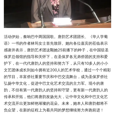
活动伊始，奏响巴中两国国歌。唐韵艺术团团长、《华人学葡
语》一书的作者林筠女士首先致辞。她向各位嘉宾的莅临表示
感谢并表示，唐韵艺术团这颗她25前播下的种子，在中国驻圣
保罗总领馆的指导和关怀下，在圣保罗各兄弟侨团的支持和爱
护下，在一代代唐韵人的坚持和努力下，从只有10多人的小小
文艺团体成长到如今拥有近200人的艺术学校，通过一个个精彩
的节目，丰富侨社重要节庆和中巴交流舞台，成为圣保罗侨社
弘扬中华文化，促进中巴文化艺术交流的主力军。现今的唐
韵，不但有第一代唐韵人的坚持和守望，更有新一代唐韵人的
传承和开拓，他们将唐韵发扬光大，让中华文化和中巴文化艺
术交流开出更加鲜艳璀璨的花朵。未来，她本人和唐韵都将不
负众望，在新的征程上为着共同的梦想继续努力奔跑前进！