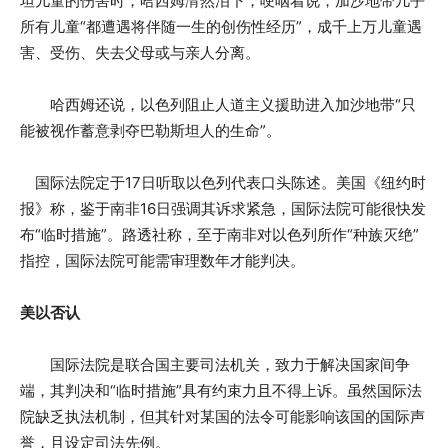
坦儿童的伤害时，哈西姆潸然泪下，哽咽着说，加沙地带几乎
所有儿童“都遭遇将伴随一生的创伤性经历”，成千上万儿童遇
害、受伤、失去父母或与亲人分离。
哈西姆还说，以色列阻止人道主义援助进入加沙地带“只
能被视作蓄意剥夺巴勒斯坦人的生命”。
国际法院定于17日听取以色列代表口头陈述。美国《纽约时
报》称，鉴于南非16日强调其诉求紧急，国际法院可能很快发
布“临时措施”。路透社称，至于南非对以色列所作“种族灭绝”
指控，国际法院可能需审理数年才能判决。
美以否认
国际法院是联合国主要司法机关，致力于解决国家间争
端，其判决和“临时措施”具有约束力且不得上诉。虽然国际法
院缺乏执法机制，但其针对某国的法令可能影响该国的国际声
誉，且设定司法先例。