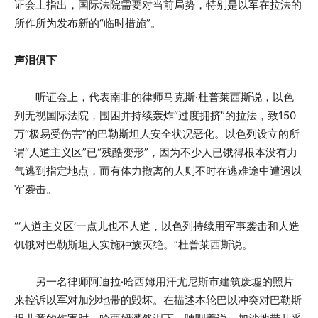
证会上指出，国际法院需要对当前局势，特别是以军在拉法的
所作所为发布新的“临时措施”。
声泪俱下
听证会上，代表南非的律师马克斯·杜普莱西斯说，以色
列无视国际法院，围困并持续轰炸“过度拥挤”的拉法，致150
万“极易受伤害”的巴勒斯坦人安全状况恶化。以色列设立的所
谓“人道主义区”已“残酷变形”，因为不少人已饿得根本没有力
气逃到指定地点，而有体力撤离的人则不时在逃难途中遭遇以
军袭击。
“‘人道主义区’一点儿也不人道，以色列持续用军事袭击和人造
饥饿对巴勒斯坦人实施种族灭绝。”杜普莱西斯说。
另一名律师阿迪拉·哈西姆用汗尤尼斯市建筑废墟的照片
来控诉以军对加沙地带的毁坏。在描述本轮巴以冲突对巴勒斯