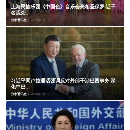
上海民族乐团《中国色》音乐会亮相圣保罗 近千
名观众...
巴中通讯社
-
2026年8月1日
习近平同卢拉通话强调反对外部干涉巴西事务 深
化中巴...
巴中通讯社
-
2026年7月30日