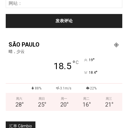
SÃO PAULO
晴，少云
°
19
°
C
18.5
°
18.4
88%
3.1m/s
22%
周六
周日
周一
周二
周三
28
°
25
°
20
°
16
°
21
°
汇率 Câmbio