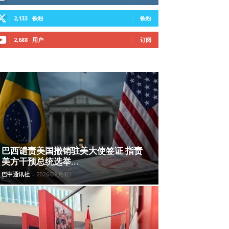
2,133
铁粉
铁粉
2,688
用户
订阅
巴西谴责美国撤销驻美大使签证 指责
美方干预总统选举...
巴中通讯社
-
2026年8月4日