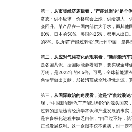
第一，
从市场经济逻辑看，“产能过剩论”是个
常态：供不应求，价格就会上涨，供给加大，
会回升。某产品在一国内部供大于求，而其他
80%、日本的50%、美国的25%，都用来出
的8%。以所谓“产能过剩论”来批评中国，是典
第二，
从应对气候变化的现实看，“新能源汽车
是各国共识。据国际能源署测算，要实现全球碳中
万辆，是2022年的4.5倍。可见，全球新能
色转型做出贡献，却被污蔑成全球担忧之源，
第三，
从国际政治的角度看，这是“产能过剩论
现，“中国新能源汽车产能过剩论”的源头国家
过剩的提法违背经济学常识和产业发展的事实，
是在多极化进程中缺乏自信，“自己过不好，就
正当发展权利。这一企图不仅不道德，也一定