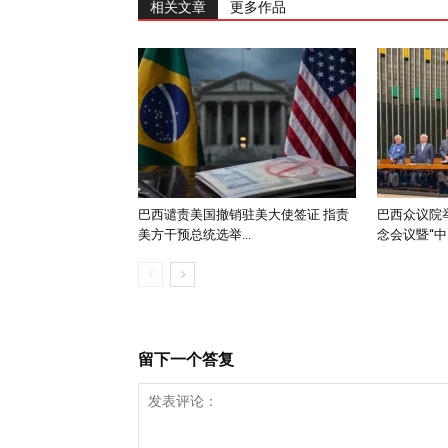
相关文章
更多作品
巴西谴责美国撤销驻美大使签证 指责
巴西众议院举
美方干预总统选举...
念会议暨“中..
留下一个答复