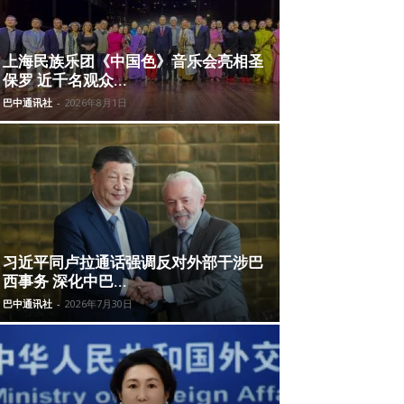
上海民族乐团《中国色》音乐会亮相圣
保罗 近千名观众...
巴中通讯社
-
2026年8月1日
习近平同卢拉通话强调反对外部干涉巴
西事务 深化中巴...
巴中通讯社
-
2026年7月30日