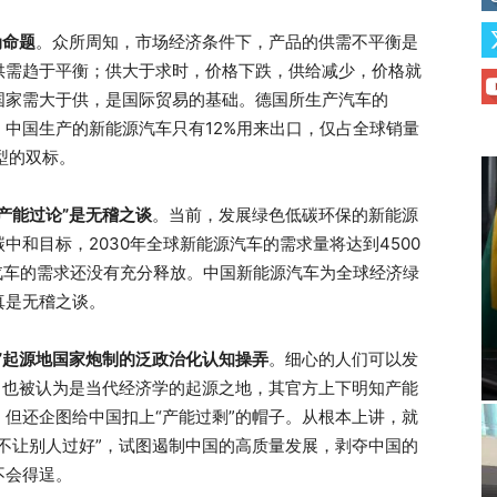
伪命题
。众所周知，市场经济条件下，产品的供需不平衡是
供需趋于平衡；供大于求时，价格下跌，供给减少，价格就
国家需大于供，是国际贸易的基础。德国所生产汽车的
口。中国生产的新能源汽车只有12%用来出口，仅占全球销量
型的双标。
产能过论”是无稽之谈
。当前，发展绿色低碳环保的新能源
和目标，2030年全球新能源汽车的需求量将达到4500
源汽车的需求还没有充分释放。中国新能源汽车为全球经济绿
真是无稽之谈。
”起源地国家炮制的泛政治化认知操弄
。细心的人们可以发
，也被认为是当代经济学的起源之地，其官方上下明知产能
但还企图给中国扣上“产能过剩”的帽子。从根本上讲，就
不让别人过好”，试图遏制中国的高质量发展，剥夺中国的
不会得逞。