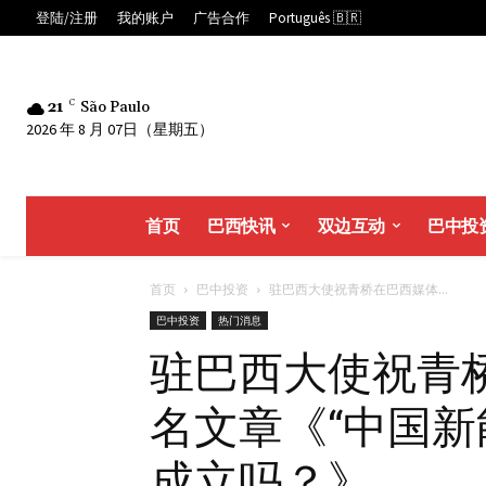
登陆/注册
我的账户
广告合作
Português 🇧🇷
21
C
São Paulo
2026 年 8 月 07日（星期五）
首页
巴西快讯
双边互动
巴中投
首页
巴中投资
驻巴西大使祝青桥在巴西媒体...
巴中投资
热门消息
驻巴西大使祝青
名文章《“中国新
成立吗？》