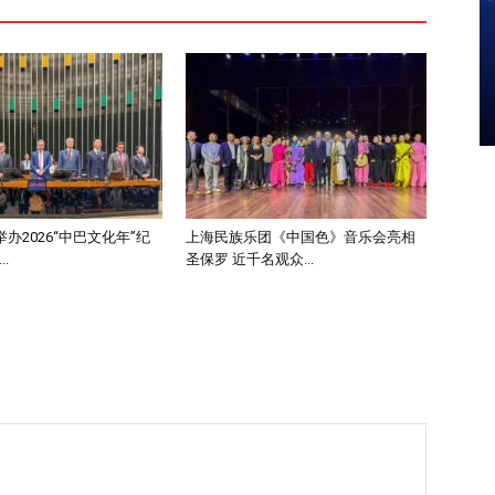
办2026“中巴文化年”纪
上海民族乐团《中国色》音乐会亮相
.
圣保罗 近千名观众...