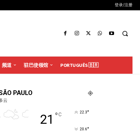
登录/注册
频道
驻巴使领馆
PORTUGUÊS 🇧🇷
SÃO PAULO
多云
°
22.3
°
C
21
°
20.6