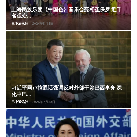
上海民族乐团《中国色》音乐会亮相圣保罗 近千
名观众...
巴中通讯社
-
2026年8月1日
习近平同卢拉通话强调反对外部干涉巴西事务 深
化中巴...
巴中通讯社
-
2026年7月30日