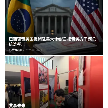
巴西谴责美国撤销驻美大使签证 指责美方干预总
统选举...
巴中通讯社
-
2026年8月4日
共享未来