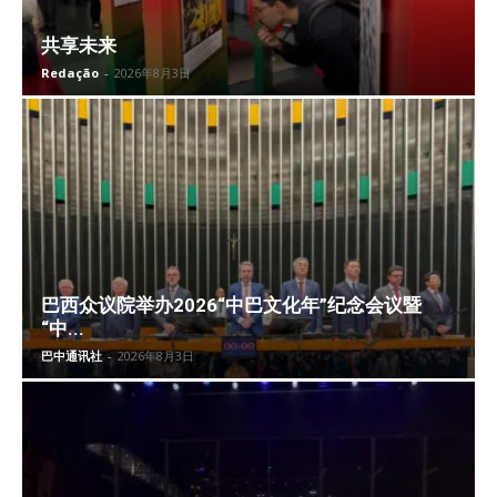
共享未来
Redação
-
2026年8月3日
巴西众议院举办2026“中巴文化年”纪念会议暨
“中...
巴中通讯社
-
2026年8月3日