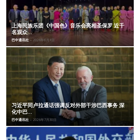
上海民族乐团《中国色》音乐会亮相圣保罗 近千
名观众...
巴中通讯社
-
2026年8月1日
习近平同卢拉通话强调反对外部干涉巴西事务 深
化中巴...
巴中通讯社
-
2026年7月30日