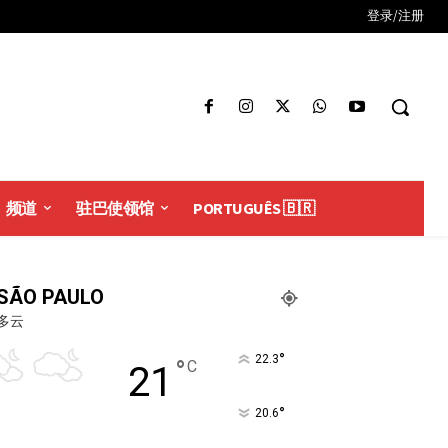
登录/注册
频道
驻巴使领馆
PORTUGUÊS 🇧🇷
SÃO PAULO
多云
°
22.3
°
C
21
°
20.6