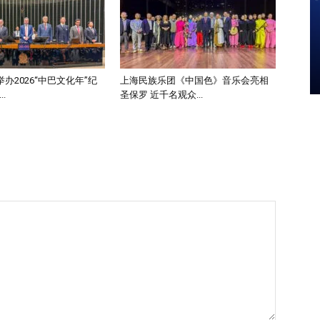
办2026“中巴文化年”纪
上海民族乐团《中国色》音乐会亮相
.
圣保罗 近千名观众...