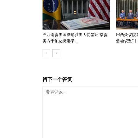
巴西谴责美国撤销驻美大使签证 指责
巴西众议院举
美方干预总统选举...
念会议暨“中..
留下一个答复