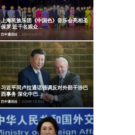
上海民族乐团《中国色》音乐会亮相圣
保罗 近千名观众...
巴中通讯社
-
2026年8月1日
习近平同卢拉通话强调反对外部干涉巴
西事务 深化中巴...
巴中通讯社
-
2026年7月30日