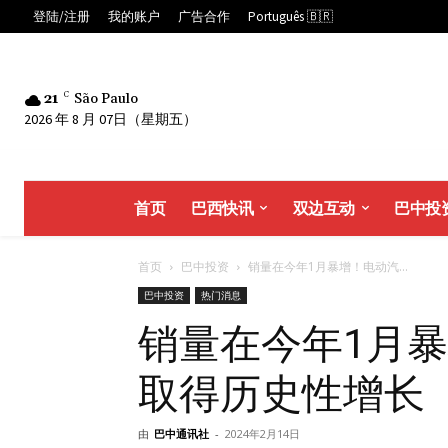
登陆/注册
我的账户
广告合作
Português 🇧🇷
21
C
São Paulo
2026 年 8 月 07日（星期五）
首页
巴西快讯
双边互动
巴中投
首页
巴中投资
销量在今年1月暴增！电动汽...
巴中投资
热门消息
销量在今年1月
取得历史性增长
由
巴中通讯社
-
2024年2月14日