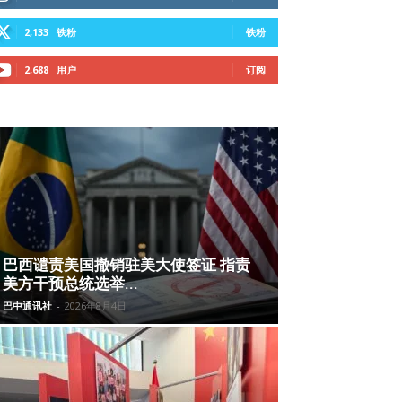
2,133
铁粉
铁粉
2,688
用户
订阅
巴西谴责美国撤销驻美大使签证 指责
美方干预总统选举...
巴中通讯社
-
2026年8月4日