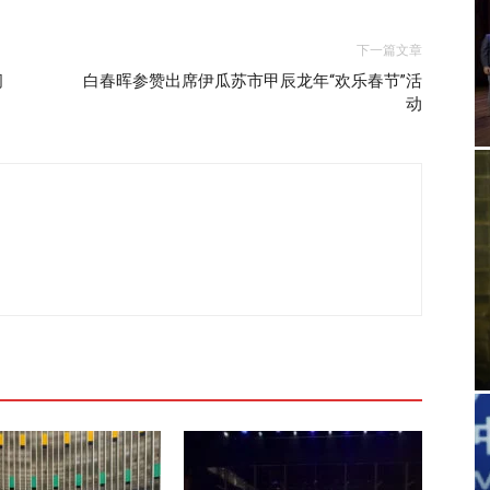
下一篇文章
问
白春晖参赞出席伊瓜苏市甲辰龙年“欢乐春节”活
动