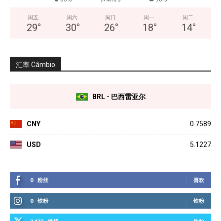
周五
周六
周日
周一
周二
29
°
30
°
26
°
18
°
14
°
汇率 Câmbio
BRL - 巴西雷亚尔
CNY
0.7589
USD
5.1227
0
粉丝
喜欢
0
铁粉
铁粉