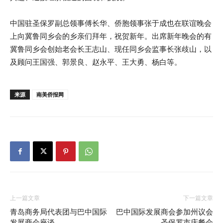
中国驻圣保罗副总领事傅长华、侨胞领事张于成也在联谊晚会
上向冀鲁同乡会的乡亲们拜年，祝贺新年。出席新年晚会的有
冀鲁同乡会创始老会长王志山、现任同乡会监事长张歧山，以
及顾问王国强、郭景良、赵永平、王大勇、杨白等。
来源
南美侨报网
上一篇文章
下一篇文章
青岛商务局代表团与巴中国际
巴中国际发展商会参加州议会
发展商会座谈
圣保罗市庆餐会