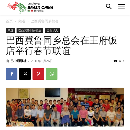
首页
频道
巴西冀鲁同乡总会
频道
巴西冀鲁同乡总会
巴西华人
巴西冀鲁同乡总会在王府饭
店举行春节联谊
由
巴中通讯社
-
2016年1月26日
483