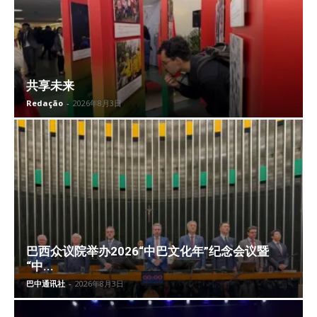
共享未来
Redação
-
2026年8月3日
巴西众议院举办2026“中巴文化年”纪念会议暨
“中...
巴中通讯社
-
2026年8月3日