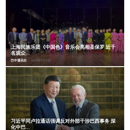
上海民族乐团《中国色》音乐会亮相圣保罗 近千
名观众...
巴中通讯社
-
2026年8月1日
习近平同卢拉通话强调反对外部干涉巴西事务 深
化中巴...