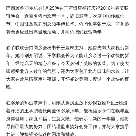
巴西冀鲁同乡总会1月25晚在王府饭店举行庆祝2016年春节联
谊晚会，近百名侨胞欢聚一堂，辞旧迎新，欢度中国传统佳
节。中国驻圣保罗副总领事傅长华、侨胞领事张于成、商务参
赞余勇应邀出席当晚活动，并向侨胞们祝贺新年。
春节联欢会由同乡会秘书长王萱琳主持，她首先向大家祝贺新
年。她特别介绍说，王学鹏会长为了能让乡亲过一个欢快的新
年，经过几天的精心准备，今天烹制了美味的饭菜。为了使大
家感受北方人过年的气氛，还为大家包了北方口味的水饺，让
大家在此尽情享用年夜饭，开怀畅饮美酒，度过一个欢快的夜
晚。
在乡亲的热烈掌声中，刚刚从厨房里放下炒锅就座T恤上还浸
着汗渍的王学鹏会长向全体乡亲拜年。他祝福乡亲们在猴年里
身体健康，家庭幸福，生意兴隆。他表示，新的一年里，他将
尽自己最大的努力，团结理监事搞好会务工作，并与大家携手
共进、迎接经济低迷的困境和挑战。