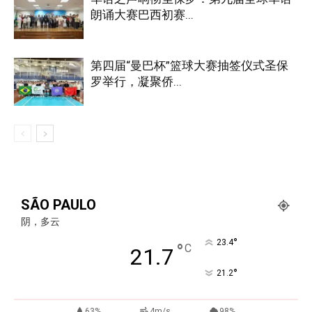
朗诵大赛巴西初赛...
第四届“曼巴杯”篮球大赛抽签仪式圣保
罗举行，凝聚侨...
SÃO PAULO
阴，多云
°
23.4
°
C
21.7
°
21.2
63%
4m/s
98%