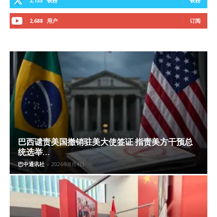
2,133
铁粉
铁粉
2,688
用户
订阅
巴西谴责美国撤销驻美大使签证 指责美方干预总
统选举...
巴中通讯社
-
2026年8月4日