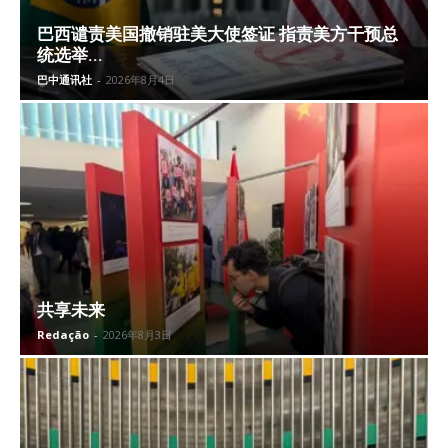
巴西谴责美国撤销驻美大使签证 指责美方干预总
统选举...
巴中通讯社
-
2026年8月4日
共享未来
Redação
-
2026年8月3日