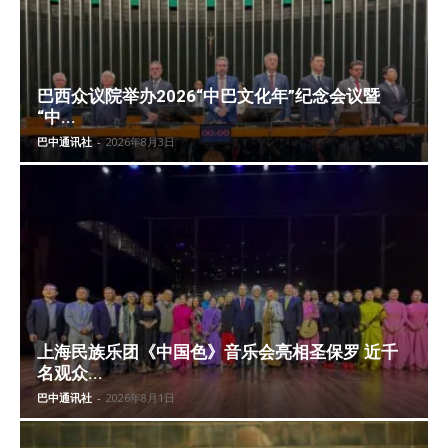
巴西众议院举办2026“中巴文化年”纪念会议暨
“中...
巴中通讯社
-
2026年8月3日
上海民族乐团《中国色》音乐会亮相圣保罗 近千
名观众...
巴中通讯社
-
2026年8月1日