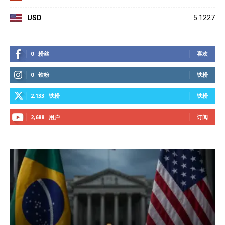
USD
5.1227
0
粉丝
喜欢
0
铁粉
铁粉
2,133
铁粉
铁粉
2,688
用户
订阅