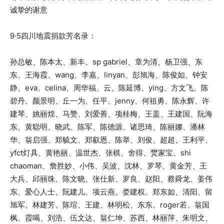
诚挚的谢意
9·5四川地震捐款芳名录：
孙总敏、陈本太、新丰、sp gabriel、章为清、杨卫强、东
东、王海霞、wang、李嘉、linyan、彭旭海、陈俊如、钟安
静、eva、celina、周华福、云、陈延博、ying、方文飞、陈
碧丹、颜景明、丘一为、任平、jenny、何祖勇、陈永辉、许
建琴、姚丽煌、马赞、刘爱善、项桂梅、王盖、王建国、阮海
东、黄聪明、晓武、陈军、陈德源、诸思琦、陈丽娜、潘林
华、翁启强、郑毓文、郑叡恩、陈举、刘俊、超超、王利平、
yfct灯具、黄艳丽、温世杰、张棋、舍得、燓家宝、shi
chaoman、詹胜妙、小伟、吴波、沈林、罗琴、黄金芳、王
大兵、邱丽珠、陈文晓、张仕新、罗良、赵阳、蔡舜龙、姜伟
东、爱心人士、阮建儿、项云燕、娄建权、郑东如、清阳、留
旭军、林建芳、陈瑄、王建、林明松、东东、roger若、翁国
枫、霞喝、刘浩、伍文达、翁仁坤、苏西、林丽萍、朱明文、