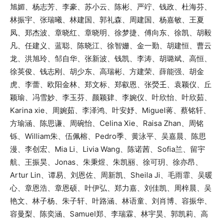
旭媚、杨志芳、李豪、苏小云、陈彬、严竚、钱政、杜海芬、
林振宇、张瑞曦、林建国、郭礼森、周建国、杨嘉敏、王夏
凤、郑杰波、章晓红、章晓明、徐梦捷、傅向东、徐凯、胡毅
凡、任建义、蓝聪、陈晓江、徐智姗、金一勤、胡建恒、曹云
龙、洪旭玲、邹自华、张新波、钱凯、李涛、胡璐斌、高恒、
徐英俊、钱志刚、胡少东、高瑞彬、方建荣、薛能强、胡金
虎、李蕾、欧阳金林、郑文标、郑叡恩、张熒𡈼、袁颖仪、丘
颖瑜、冯雪妙、李玉芬、颜颖肄、李婉仪、叶欣怡、叶欣茹、
Karina xie、周婉茹、李泽鸿、叶安妤、Miguel蒋、蔡铭轩、
方瑜涵、陈思谦、周碗怡、Celina Xie、Raisa Zhan、周铭
铄、William朱、伍佩榕、Pedro季、黄泳平、吴嘉晨、陈思
漫、李创宏、Mia Li、Livia Wang、陈诺茜、Sofia兰、留宇
航、王振昊、Jonas、朱秉煜、朱凯丽、徐可玥、徐亦昂、
Artur Lin、谭易、刘恩佐、周新凯、Sheila Ji、毛雨霏、吴暖
心、章恩浩、章恩硕、叶伊弘、郑力嘉、刘佳凯、周梓晨、吴
艳文、林子杨、朱子轩、叶路涵、林语童、刘肖博、容振华、
容曼梨、陈奕涵、Samuel郑、李瑞霖、林宇昊、郭凯莉、高