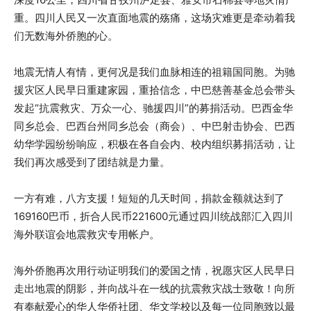
重。四川人民又一次直面地震的殇痛，这场灾难更是牵动着我
们无数海外侨胞的心。
地震无情人有情，更何况是我们血脉相连的祖籍国同胞。为驰
援灾区人民早日重建家园，重拾信念，中巴慈善基金总会带头
发起“抗震救灾、万众一心、驰援四川”的募捐活动。巴西金华
同乡总会、巴西台州同乡总会（商会）、中巴射击协会、巴西
幼华学园纷纷响应，积极在各自会内、校内组织募捐活动，让
我们再次感受到了团结就是力量。
一方有难，八方支援！短短的几天时间，捐款金额就达到了
169160巴币，折合人民币221600元通过四川统战部汇入四川
海外联谊会地震救灾专用帐户。
海外侨胞再次用行动证明我们的爱国之情，祝愿灾区人民早日
走出地震的阴影，并向战斗在一线的抗震救灾战士致敬！向所
有奉献爱心的华人华侨社团、华文学校以及每一位同胞致以最