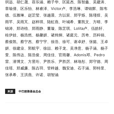
圳远、胡仁晟、容乐涵、赖子华、区延杰、陈智鑫、吴建涛、
章瑜倩、区乐怡、林睿泽、Victor卢、李浩琳、谭锦辉、陈韦
德、伍雅琳、赵芷莹、张越晨、方以宸、郑宇烁、陈瑾煜、吴
雨芊、吴雨芃、赵梓琪、陆虹燕、叶城希、董凯文、方晴、李
锦涛、郑诗梒、郑雨静、董璇、陈芷琪、Lolita卢、伍皓轩、
桂伊娃、杨浩然、杨馨妍、诸炜炯、诸庭元、历奇、历科锦、
蔡俊凯、蔡宁杰、蔡宁宇、徐浩、徐可、谢卓妤、张懿、王卓
妍、徐建业、郭航宇、徐喆、赖子龙、吴净意、杨子涵、杨子
萱、陈伟达、陈浩俊、周佳佳、官雨馨、Adonis邓、Pedro
雷、潜博文、方昱珩、尹胜乐、尹胜厉、林珞彤、郑守德、周
佳瑶、郑威廉、陈壵羽、管梓越、魏安迪、石子涵、郭特里、
张承希、王洪燕、许诺、胡智涵
来源
中巴慈善基金总会