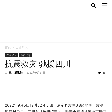
首页
巴西华人
巴西华人
热门消息
抗震救灾 驰援四川
由
巴中通讯社
-
2022年9月21日
561
2022年9月5日12时52分，四川泸定县发生6.8级地震，震源
深度16公里，四川省甘孜州泸定县、雅安市石棉县等地灾情严