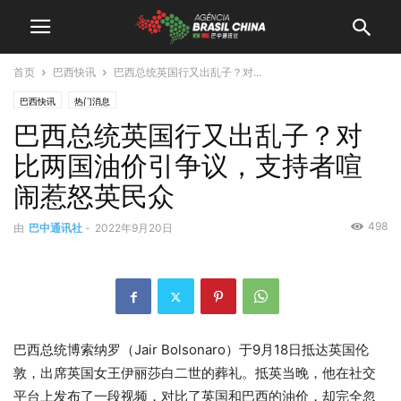
首页
巴西快讯
巴西总统英国行又出乱子？对...
巴西快讯
热门消息
巴西总统英国行又出乱子？对
比两国油价引争议，支持者喧
闹惹怒英民众
498
由
巴中通讯社
-
2022年9月20日
巴西总统博索纳罗（Jair Bolsonaro）于9月18日抵达英国伦
敦，出席英国女王伊丽莎白二世的葬礼。抵英当晚，他在社交
平台上发布了一段视频，对比了英国和巴西的油价，却完全忽