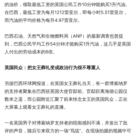
的油价，领取最低工资的英国公民工作10分钟能购买1升汽油。
在巴西，最低工资为每月1212雷亚尔，即每小时5.51雷亚尔，
而汽油的平均价格为每升4.97雷亚尔。
巴西石油、天然气和生物燃料局（ANP）的最新调查也曾提
到，巴西公民平均工作54分钟才能购买1升汽油，这几乎是英国
人付出的劳动成本的6倍。
英国民众：把女王葬礼变成政治行为很不尊重人
另据巴西环球网报道，在英国女王葬礼当天，有一群博索纳罗
的支持者聚集在巴西驻英国大使官邸前。官邸距离海德公园仅
数米之遥，而公园附近汇聚了前来悼念女王的英国民众，正在
大屏幕上观看女王葬礼的直播。
一名英国男子对博索纳罗支持者的喧闹感到不满，并发出了批
评的声音，随后引来双方的一场“骂战”。在现场拍摄的视频中可