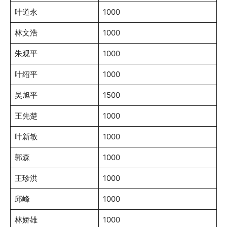
叶道永
1000
林文浩
1000
朱观平
1000
叶绍平
1000
吴旭平
1500
王先楚
1000
叶新敏
1000
郭森
1000
王珍洪
1000
邱峰
1000
林娇雄
1000