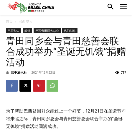
首页
巴西华人
巴西华人
频道
巴西青田同乡总会
热门消息
青田同乡会与青田慈善会联
合成功举办“圣诞无饥饿”捐赠
活动
由
巴中通讯社
-
2021年12月23日
717
为了帮助巴西贫困群众能过上一个好节，12月21日在圣诞节即
将来临之际，青田同乡总会与青田慈善总会联合举办的“圣诞
无饥饿”捐赠活动圆满成功。