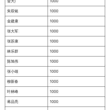
金大广
1000
朱双铭
1000
金建康
1000
张大军
1000
张苏康
1000
林乐群
1000
陈旭伟
1000
张小雄
1000
柳新春
1000
叶林峰
1000
蒋品亮
1000