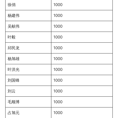
徐俏
1000
杨建伟
1000
吴献伟
1000
叶毅
1000
邱民龙
1000
杨旭雄
1000
叶洪光
1000
刘国锋
1000
刘云
1000
毛顺博
1000
占旭元
1000