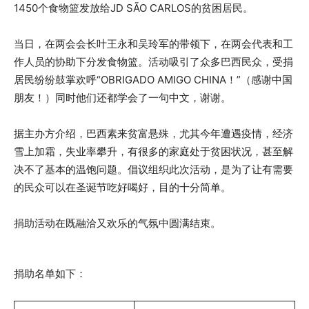
1450个食物篮发放给JD SÃO CARLOS的贫困居民。
当日，在两会会长叶王永和吴玲军的带领下，在两会代表和工
作人员的协助下分发食物篮。活动吸引了众多巴西民众，受捐
居民纷纷鼓掌欢呼“OBRIGADO AMIGO CHINA！”（感谢中国
朋友！）同时他们还都学会了一句中文，谢谢。
据主办方介绍，巴西素来贫富悬殊，尤其今年遭遇疫情，经济
雪上加霜，失业率攀升，有很多的家庭处于贫困状况，甚至解
决不了基本的温饱问题。倡议组织此次活动，是为了让有需要
的民众可以在圣诞节吃好喝好，目的十分简单。
捐助活动在既融洽又欢乐的气氛中圆满结束。
捐助名单如下：