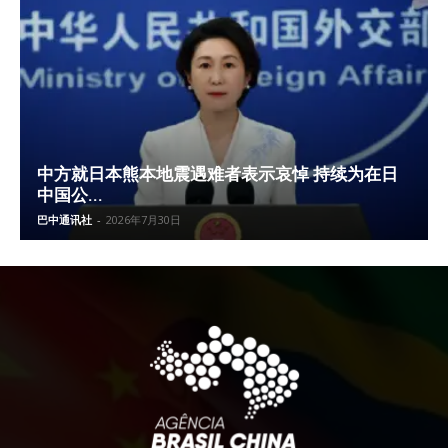
中方就日本熊本地震遇难者表示哀悼 持续为在日
中国公...
巴中通讯社
-
2026年7月30日