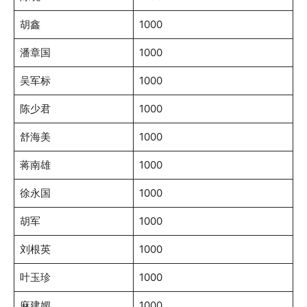
胡鑫
1000
潘章国
1000
吴军标
1000
陈少君
1000
舒海美
1000
蒋南雄
1000
徐永国
1000
胡军
1000
刘根英
1000
叶玉珍
1000
麻建媚
1000