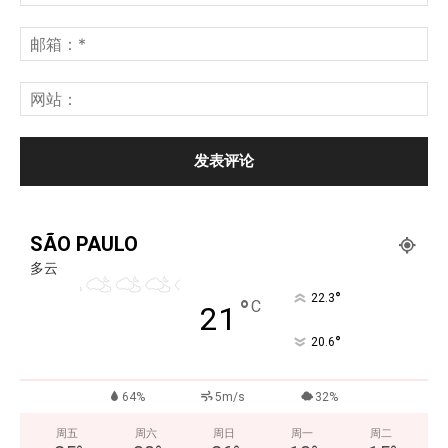
SÃO PAULO
多云
°
22.3
°
C
21
°
20.6
64%
5m/s
32%
周五
周六
周日
周一
周二