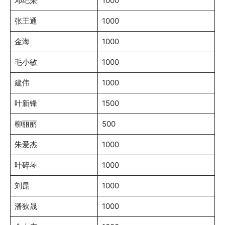
邓纪荣
1000
张王通
1000
金海
1000
毛小敏
1000
建伟
1000
叶新锋
1500
柳丽丽
500
朱爱杰
1000
叶碎琴
1000
刘昆
1000
潘狄晟
1000