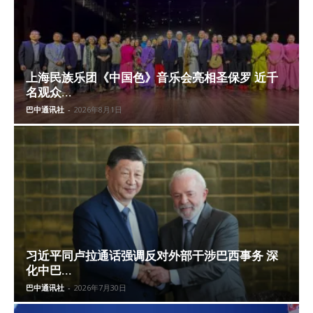
上海民族乐团《中国色》音乐会亮相圣保罗 近千
名观众...
巴中通讯社
-
2026年8月1日
习近平同卢拉通话强调反对外部干涉巴西事务 深
化中巴...
巴中通讯社
-
2026年7月30日