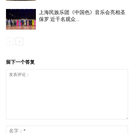
上海民族乐团《中国色》音乐会亮相圣
保罗 近千名观众...
留下一个答复