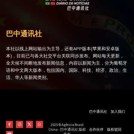
巴中通讯社
本社以线上网站输出为主导，还有APP版本(苹果和安卓版
本)，目前已与各大社交平台关联同步发布。网站每天更新，
全天候不间断地发布新闻信息，内容以新闻为主，分为葡萄牙
语和中文两大版本，包括国内、国际、科技、经济、政治、生
活、华人等新闻类别。
巴中通讯社
加入我们
2025 © Agência Brasil
合作伙伴
版权驳回
China - 巴中通讯社 版权