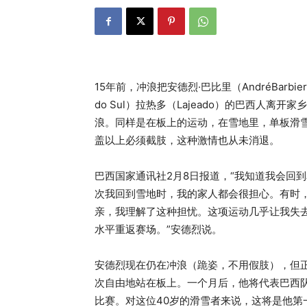
15年前，冲浪把安德烈·巴比里（AndréBarbi
do Sul）拉热多（Lajeado）的巴西人
浪。同样是在板上的运动，在雪地里，单板滑雪
盖以上必须截肢，这种激情也从未消退。
巴西国家通讯社2月8日报道，“我知道我会回
次我回到雪地时，我的家人都会很担心。有时
亲，我理解了这种担忧。这项运动几乎让我失
水平重返赛场。”安德烈说。
安德烈现在仍在冲浪（跪姿，不用假肢），但正
次自由地站在板上。一个月后，他将代表巴西队参
比赛。对这位40岁的滑雪者来说，这将是他第