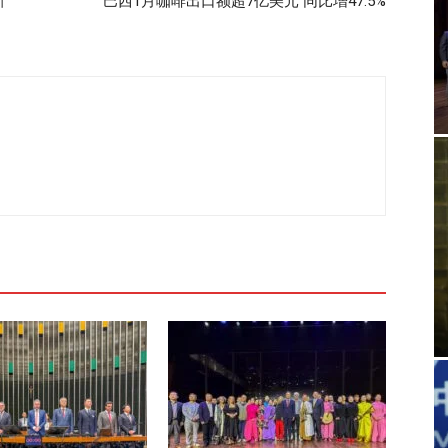
新
巴西1月咖啡出口额超7亿美元 同比增47.5%