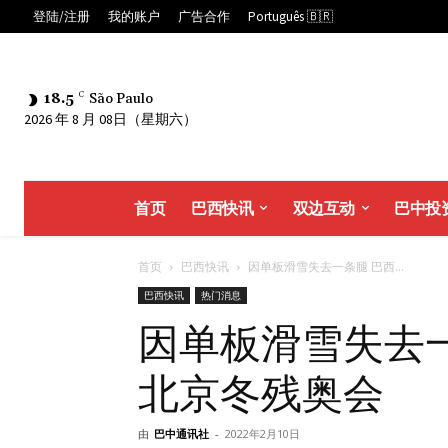
登陆/注册
我的账户
广告合作
Português 🇧🇷
18.5
C
São Paulo
2026 年 8 月 08日（星期六）
首页
巴西快讯
双边互动
巴中投
首页
巴西快讯
因单板滑雪失去一条腿 巴西...
巴西快讯
热门消息
因单板滑雪失去
北京冬残奥会
由
巴中通讯社
-
2022年2月10日