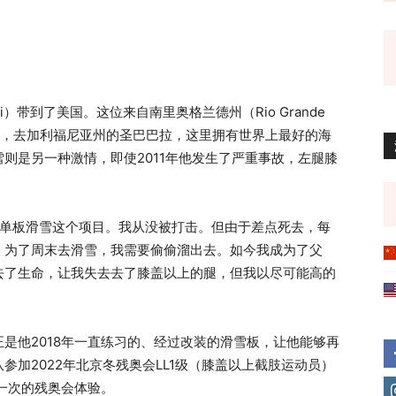
eri）带到了美国。这位来自南里奥格兰德州（Rio Grande
离开家乡，去加利福尼亚州的圣巴巴拉，这里拥有世界上最好的海
则是另一种激情，即使2011年他发生了严重事故，左腿膝
到单板滑雪这个项目。我从没被打击。但由于差点死去，每
，为了周末去滑雪，我需要偷偷溜出去。如今我成为了父
去了生命，让我失去去了膝盖以上的腿，但我以尽可能高的
是他2018年一直练习的、经过改装的滑雪板，让他能够再
加2022年北京冬残奥会LL1级（膝盖以上截肢运动员）
一次的残奥会体验。