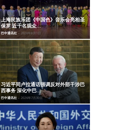
上海民族乐团《中国色》音乐会亮相圣
保罗 近千名观众...
巴中通讯社
-
2026年8月1日
习近平同卢拉通话强调反对外部干涉巴
西事务 深化中巴...
巴中通讯社
-
2026年7月30日