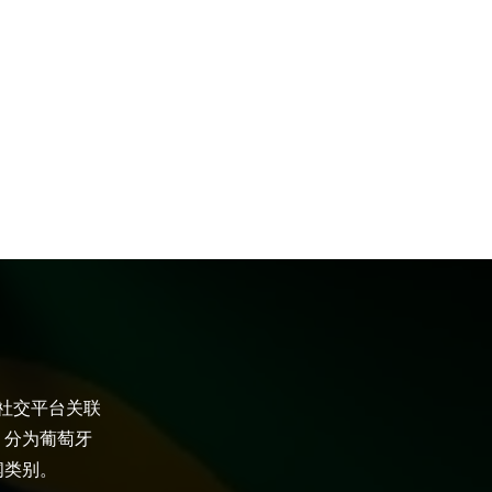
大社交平台关联
，分为葡萄牙
闻类别。