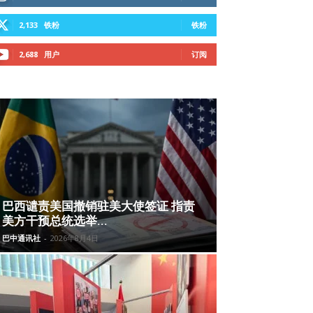
2,133
铁粉
铁粉
2,688
用户
订阅
巴西谴责美国撤销驻美大使签证 指责
美方干预总统选举...
巴中通讯社
-
2026年8月4日