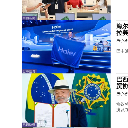
中国新闻
海尔
拉美高
巴中通
巴中通
巴中投资
巴
贸协
巴中通
协议
济及
巴西快讯