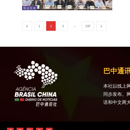
双边互动
...
1
2
3
297
巴中通
本社以线上网
同步发布。
语和中文两