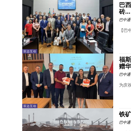
巴西
砖...
巴中通
【巴中
双边互动
福斯
赠华文
巴中通
为庆祝
双边互动
铁矿
巴中通