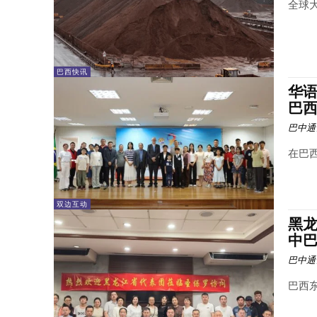
全球
巴西快讯
华
巴西
巴中通
在巴西
双边互动
黑
中巴
巴中通
巴西