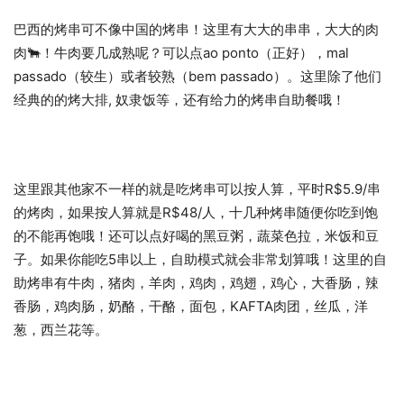
巴西的烤串可不像中国的烤串！这里有大大的串串，大大的肉
肉🐂！牛肉要几成熟呢？可以点ao ponto（正好），mal
passado（较生）或者较熟（bem passado）。这里除了他们
经典的的烤大排, 奴隶饭等，还有给力的烤串自助餐哦！
这里跟其他家不一样的就是吃烤串可以按人算，平时R$5.9/串
的烤肉，如果按人算就是R$48/人，十几种烤串随便你吃到饱
的不能再饱哦！还可以点好喝的黑豆粥，蔬菜色拉，米饭和豆
子。如果你能吃5串以上，自助模式就会非常划算哦！这里的自
助烤串有牛肉，猪肉，羊肉，鸡肉，鸡翅，鸡心，大香肠，辣
香肠，鸡肉肠，奶酪，干酪，面包，KAFTA肉团，丝瓜，洋
葱，西兰花等。