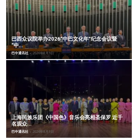
巴西众议院举办2026“中巴文化年”纪念会议暨
“中...
巴中通讯社
-
2026年8月3日
上海民族乐团《中国色》音乐会亮相圣保罗 近千
名观众...
巴中通讯社
-
2026年8月1日