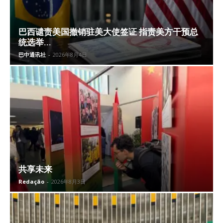
巴西谴责美国撤销驻美大使签证 指责美方干预总
统选举...
巴中通讯社
-
2026年8月4日
共享未来
Redação
-
2026年8月3日