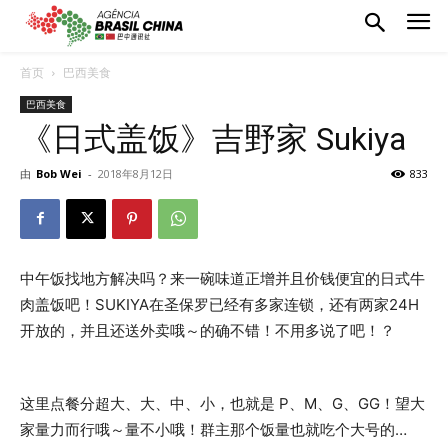
首页
巴西美食
巴西美食
《日式盖饭》吉野家 Sukiya
由
Bob Wei
-
2018年8月12日
833
中午饭找地方解决吗？来一碗味道正增并且价钱便宜的日式牛
肉盖饭吧！SUKIYA在圣保罗已经有多家连锁，还有两家24H
开放的，并且还送外卖哦～的确不错！不用多说了吧！？
这里点餐分超大、大、中、小，也就是 P、M、G、GG！望大
家量力而行哦～量不小哦！群主那个饭量也就吃个大号的…