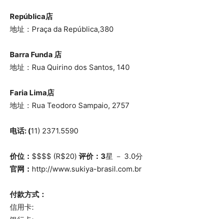
República店
地址：Praça da República,380
Barra Funda 店
地址：Rua Quirino dos Santos, 140
Faria Lima店
地址：Rua Teodoro Sampaio, 2757
电话: (
11) 2371.5590
价位：
$$$$ (R$20)
评价：3
星 － 3.0分
官网：
http://www.sukiya-brasil.com.br
付款方式：
信用卡: