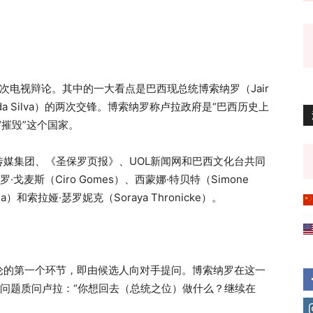
一次电视辩论。其中的一大看点是巴西现总统博索纳罗（Jair
 Lula da Silva）的两次交锋。博索纳罗称卢拉政府是“巴西历史上
“摧毁”这个国家。
传媒集团、《圣保罗页报》、UOL新闻网和巴西文化台共同
麦斯（Ciro Gomes）、西蒙娜·特贝特（Simone
ila）和索拉娅·瑟罗妮克（Soraya Thronicke）。
论的第一个环节，即由候选人向对手提问。博索纳罗在这一
的腐败问题质问卢拉：“你想回去（总统之位）做什么？继续在