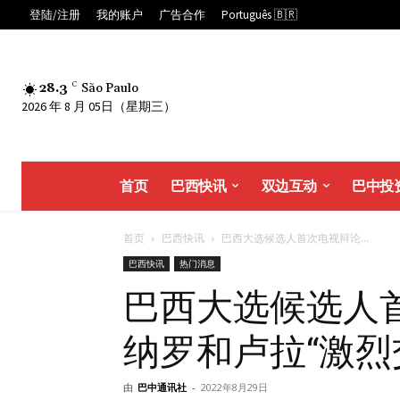
登陆/注册
我的账户
广告合作
Português 🇧🇷
28.3
C
São Paulo
2026 年 8 月 05日（星期三）
首页
巴西快讯
双边互动
巴中投
首页
巴西快讯
巴西大选候选人首次电视辩论...
巴西快讯
热门消息
巴西大选候选人
纳罗和卢拉“激烈
由
巴中通讯社
-
2022年8月29日