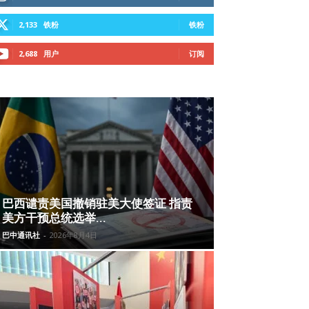
2,133
铁粉
铁粉
2,688
用户
订阅
巴西谴责美国撤销驻美大使签证 指责
美方干预总统选举...
巴中通讯社
-
2026年8月4日