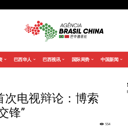
资
巴西华人
巴西视讯
国际局势
中国新闻
首次电视辩论：博索
交锋”
554