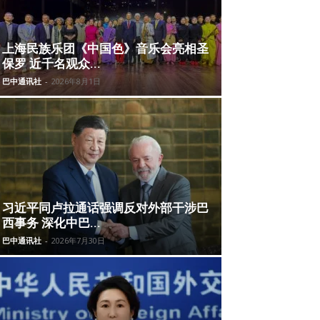
上海民族乐团《中国色》音乐会亮相圣
保罗 近千名观众...
巴中通讯社
-
2026年8月1日
习近平同卢拉通话强调反对外部干涉巴
西事务 深化中巴...
巴中通讯社
-
2026年7月30日