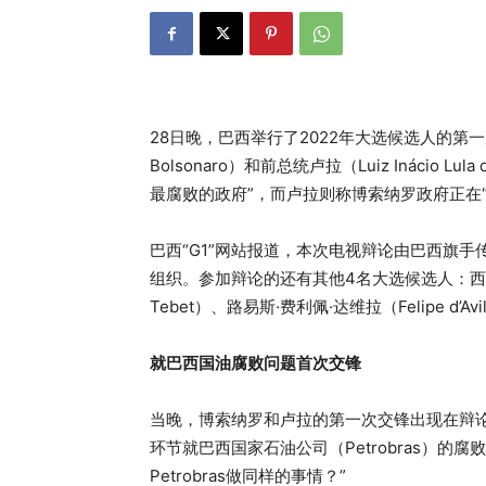
28日晚，巴西举行了2022年大选候选人的第
Bolsonaro）和前总统卢拉（Luiz Inácio
最腐败的政府”，而卢拉则称博索纳罗政府正在
巴西“G1”网站报道，本次电视辩论由巴西旗手
组织。参加辩论的还有其他4名大选候选人：西罗·戈
Tebet）、路易斯·费利佩·达维拉（Felipe d’Av
就巴西国油腐败问题首次交锋
当晚，博索纳罗和卢拉的第一次交锋出现在辩
环节就巴西国家石油公司（Petrobras）
Petrobras做同样的事情？”