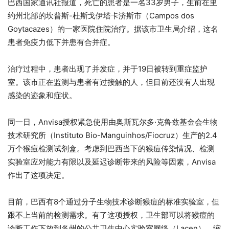
巴西国家通讯社报道，死亡的患者是一名33岁男子，生前在里
约州北部的坎普斯-杜斯戈伊塔卡济斯市（Campos dos
Goytacazes）的一家医院住院治疗。据该市卫生局介绍，这名
患者免疫力低下并患有合并症。
治疗过程中，患者出现了并发症，并于19日被转到重症监护
室。该市正在监测与患者有过接触的人，但目前还没有人出现
感染的迹象和症状。
同一日，Anvisa授权紧急使用由奥斯瓦尔多·克鲁兹基金会生物
技术研究所（Instituto Bio-Manguinhos/Fiocruz）生产的2.4
万个猴痘检测试剂盒。考虑到巴西当下的猴痘传染情况、检测
实验室应对能力有限以及延迟诊断带来的风险等因素，Anvisa
作出了这项决定。
目前，巴西有8个通过分子生物技术诊断猴痘的标准实验室，但
跟不上当前的检测需求。有了这项授权，卫生部可以将猴痘的
诊断工作下放到各州的公共卫生中心实验室网络（Lacen），缩