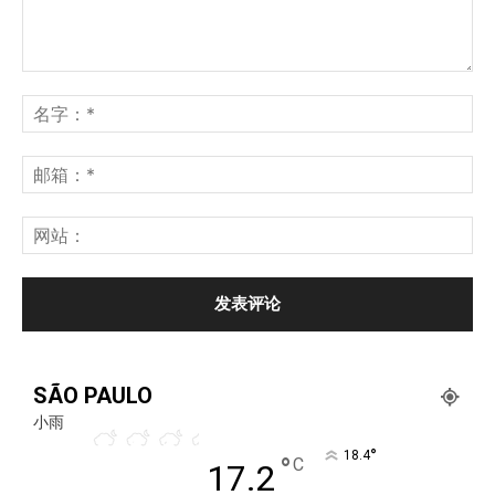
SÃO PAULO
小雨
°
18.4
°
C
17.2